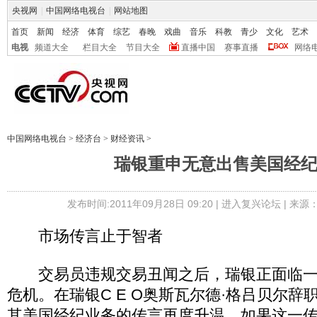
央视网
|
中国网络电视台
|
网站地图
首页
新闻
经济
体育
综艺
春晚
戏曲
音乐
科教
青少
文化
艺术
电视
频道大全
栏目大全
节目大全
直播中国
赛事直播
网络
中国网络电视台
>
经济台
>
财经资讯
>
瑞银重申无意出售美国经
发布时间:2011年09月28日 09:20 |
进入复兴论坛
| 来源
市场传言止于智者
交易员违规交易丑闻之后，瑞银正面临一
危机。在瑞银C E O奥斯瓦尔德·格吕贝尔辞
其美国经纪业务的传言再度升温。如果这一