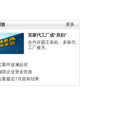
调查
更多
宜家代工厂成“弃妇”
合作存霸王条款，多家代
工厂被关。
宝案件波澜起伏
咖啡企业资金告急
吉案最迟7月底有结果