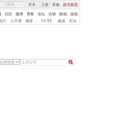
登录
注册
客服
设为首页
城
社区
微博
博客
论坛
访谈
邮箱
游戏
画片
公开课
播客
|
CCTV
频道
栏目