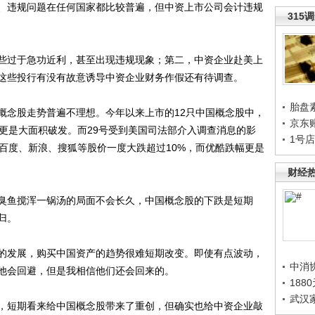
、违规问题在任何国家都比较普遍，但中资上市公司会计违规
315
过于急功近利，甚至出现违规现象；第二，中资企业赴美上
这些投行有没有故意诱导中资企业财务作假还有待调查。
胎盘
念股走势普遍不理想。今年以来上市的12只中国概念股中，
京东
司更是大面积破发。而29号受到美国司法部介入调查消息的影
1号
百度、新浪、搜狐等股价一度大跌超过10%，而优酷跌幅更是
财经
鱼搅浑一锅汤的局面不会长久，中国概念股的下跌是短期
归。
发展，购买中国资产的趋势很难短期改变。即使有点波动，
中消
他会回避，但是我相信他们还会回来的。
188
武汉
短期看来给中国概念股带来了重创，但确实也给中资企业敲