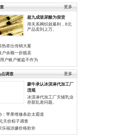
调查
更多
超九成玻尿酸为假货
用关系网织就暴利，8元
产品卖到上万。
素热牵出传销大案
账户余额一折贱卖
店用户账户被盗不作为
热点调查
更多
蒙牛承认冰淇淋代加工厂
违规
冰淇淋代加工厂天辅乳业
存脏乱差问题。
协：苹果维修条款太霸道
0元天价粽子调查
家乐福涉嫌价格欺诈