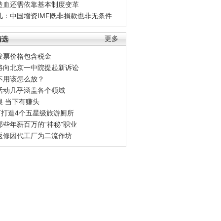
造血还需依靠基本制度变革
凡：中国增资IMF既非捐款也非无条件
精选
更多
发票价格包含税金
将向北京一中院提起新诉讼
不用该怎么放？
活动几乎涵盖各个领域
银 当下有赚头
0万打造4个五星级旅游厕所
那些年薪百万的“神秘”职业
返修因代工厂为二流作坊