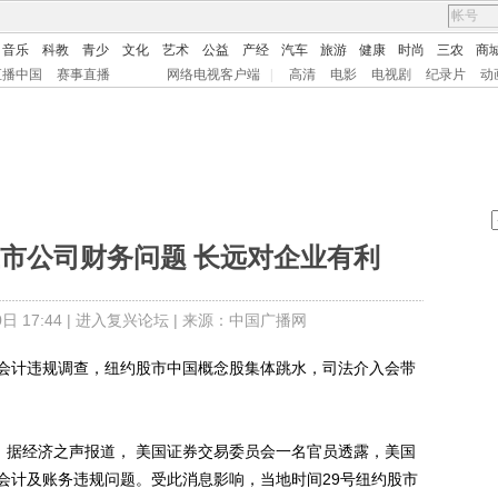
音乐
科教
青少
文化
艺术
公益
产经
汽车
旅游
健康
时尚
三农
商
直播中国
赛事直播
网络电视客户端
|
高清
电影
电视剧
纪录片
动
市公司财务问题 长远对企业有利
 17:44 |
进入复兴论坛
| 来源：中国广播网
计违规调查，纽约股市中国概念股集体跳水，司法介入会带
据经济之声报道， 美国证券交易委员会一名官员透露，美国
会计及账务违规问题。受此消息影响，当地时间29号纽约股市