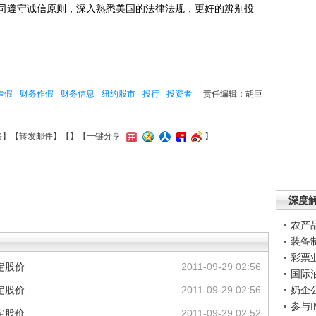
司遵守诚信原则，深入熟悉美国的法律法规，更好的辨别投
造假
财务作假
财务信息
纽约股市
投行
投资者
责任编辑：胡巨
接
】【
转发邮件
】【
】
【一键分享
】
深度
农产
装备
彩票
定股价
2011-09-29 02:56
国际
定股价
2011-09-29 02:56
奶企
参与
定股价
2011-09-29 02:52