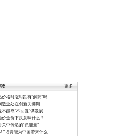
解读
更多
品价格时涨时跌有“解药”吗
制造业处在创新关键期
业不能靠“不回复”谋发展
油价金价下跌意味什么？
公关中传递的“负能量”
IMF增资能为中国带来什么