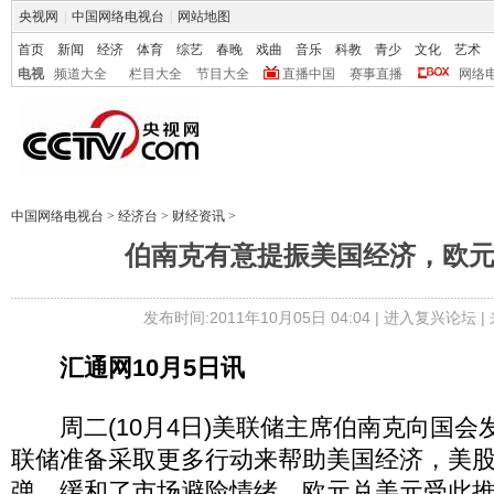
央视网
|
中国网络电视台
|
网站地图
首页
新闻
经济
体育
综艺
春晚
戏曲
音乐
科教
青少
文化
艺术
电视
频道大全
栏目大全
节目大全
直播中国
赛事直播
网络
中国网络电视台
>
经济台
>
财经资讯
>
伯南克有意提振美国经济，欧
发布时间:2011年10月05日 04:04 |
进入复兴论坛
|
汇通网10月5日讯
周二(10月4日)美联储主席伯南克向国会
联储准备采取更多行动来帮助美国经济，美
弹，缓和了市场避险情绪，欧元兑美元受此