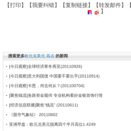
【
打印
】【
我要纠错
】【
复制链接
】【
转发邮件
】
】
搜索更多
欧元兑美元
高点
的新闻
[今日观察]全球经济寒冬再至(20110926)
[今日观察]意大利国债 中国要不要出手(20110914)
[今日观察]卡恩，何去何从？(201100704)
[聚焦钱流]各路资金窥伺 专业机构看好金银首饰行情
[经济信息联播]聚焦“钱流” (20110611)
《股市气象站》 20110602
亚洲早盘：欧元兑美元脱离四个半月高位1.4249