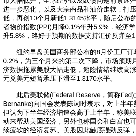
市大幅低开，全球经济以及欧债问题前景迷
进一步恶化，以及大宗商品和油价走软，打
低，再创10个月新低1.3145水平，随后公布
者物价指数(PPI)月降0.1%年升5.9%，经济
升5.8%，略好于预期的数据支持汇价反弹至1.
纽约早盘美国商务部公布的8月份工厂订
0.2%，为三个月来的第二次下降，市场预期
济数据拖累美股大幅走低，避险情绪继续高
元兑美元短暂承压下滑至1.3170水平。
此后美联储(Federal Reserve，简称Fed
Bernanke)向国会发表陈词时表示，对上半
但认为下半年经济增速会高于上半年，称美
动来帮助美国经济，另外也称国会和白宫也
续疲软的经济复苏。美股因此触底强劲反弹