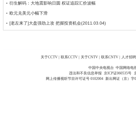
衍生解码：大地震影响日圆 权证追踪汇价波幅
欧元兑美元小幅下滑
[老左来了]大盘强劲上攻 把握投资机会(2011.03.04)
关于CCTV
|
联系CCTV
|
关于CNTV
|
联系CNTV
|
人才招聘
中国中央电视台 中国网络电
违法和不良信息举报
京ICP证060535号
网上传播视听节目许可证号 0102004
新出网证（京）字0