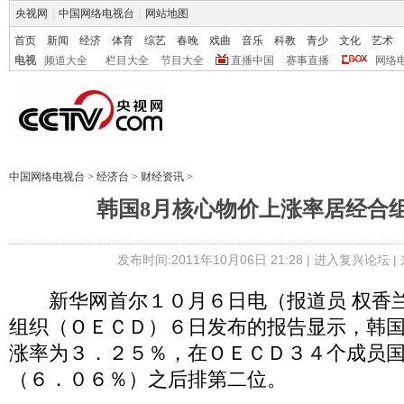
央视网
|
中国网络电视台
|
网站地图
首页
新闻
经济
体育
综艺
春晚
戏曲
音乐
科教
青少
文化
艺术
电视
频道大全
栏目大全
节目大全
直播中国
赛事直播
网络
中国网络电视台
>
经济台
>
财经资讯
>
韩国8月核心物价上涨率居经合
发布时间:2011年10月06日 21:28 |
进入复兴论坛
|
新华网首尔１０月６日电（报道员 权香兰
组织（ＯＥＣＤ）６日发布的报告显示，韩
涨率为３．２５％，在ＯＥＣＤ３４个成员
（６．０６％）之后排第二位。