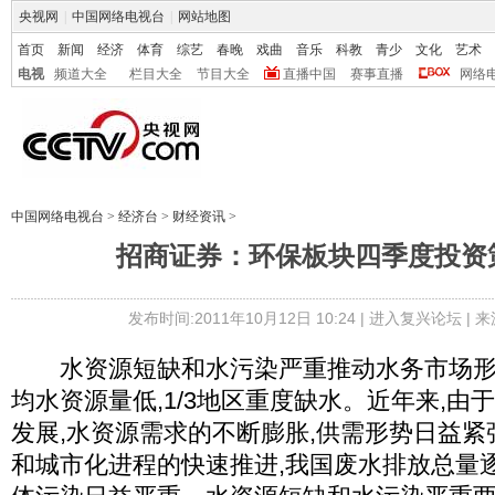
央视网
|
中国网络电视台
|
网站地图
首页
新闻
经济
体育
综艺
春晚
戏曲
音乐
科教
青少
文化
艺术
电视
频道大全
栏目大全
节目大全
直播中国
赛事直播
网络
中国网络电视台
>
经济台
>
财经资讯
>
招商证券：环保板块四季度投资策
发布时间:2011年10月12日 10:24 |
进入复兴论坛
| 
水资源短缺和水污染严重推动水务市场形
均水资源量低,1/3地区重度缺水。近年来,由
发展,水资源需求的不断膨胀,供需形势日益紧
和城市化进程的快速推进,我国废水排放总量