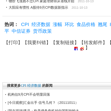
物价飞涨跑不过CPI 家庭理财得从省钱开始
2011-10-13
大阳应有惯性 A股待9月CPI数据新指示
2011-10-13
热词：
CPI
经济数据
涨幅
环比
食品价格
翘尾
平
中信证券
货币政策
【
打印
】【
我要纠错
】【
复制链接
】【
转发邮件
】
】
搜索更多
CPI
经济数据
的新闻
机构估9月CPI不会明显回落
[今日观察]汇金出手 信号几何？（20111011）
[我在现场]李晶：欧美债务危机对中国影响较大