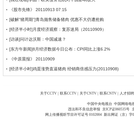
《股市先锋》 20110913 07:15
[破解“猪周期”]青岛抛售储备猪肉 优惠不大仍遭抢购
[经济半小时]月度经济观察：复苏迷局（20110909）
[访谈]问计达沃斯：中国减速？
[东方午新闻]8月经济数据今日公布：CPI同比上涨6.2%
《中原晨报》 20110909
[经济半小时]鸡蛋涨势直逼猪肉 经销商倍感压力(20110908)
关于CCTV
|
联系CCTV
|
关于CNTV
|
联系CNTV
|
人才招聘
中国中央电视台 中国网络电
违法和不良信息举报
京ICP证060535号
网上传播视听节目许可证号 0102004
新出网证（京）字0