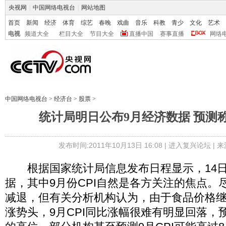
央视网
|
中国网络电视台
|
网站地图
首页
新闻
经济
体育
综艺
春晚
戏曲
音乐
科教
青少
文化
艺术
电视
频道大全
栏目大全
节目大全
直播中国
赛事直播
网络
中国网络电视台
>
经济台
>
股票
>
统计局明日公布9月经济数据 预测称
发布时间:2011年10月13日 16:08 |
进入复兴论坛
| 
根据国家统计局信息发布日程显示，14日
据，其中9月份CPI自然是各方关注的焦点。
减退，但有关分析机构认为，由于食品价格
涨势头，9月CPI同比涨幅很难有明显回落，