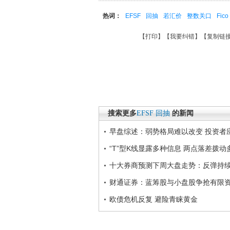
热词：
EFSF
回抽
若汇价
整数关口
Fico
【
打印
】【
我要纠错
】【
复制链
搜索更多
EFSF
回抽
的新闻
早盘综述：弱势格局难以改变 投资者
“T”型K线显露多种信息 两点落差拨动
十大券商预测下周大盘走势：反弹持
财通证券：蓝筹股与小盘股争抢有限
欧债危机反复 避险青睐黄金