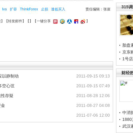
315
Iva
扩容
ThinkForex
止损
逢低买入
责任编辑：张崖
接
】【
转发邮件
】【
】
【一键分享
】
胎盘
京东
1号
财经
应以静制动
2011-09-15 09:13
多空心弦
2011-09-15 07:49
续性存疑
2011-08-28 12:06
资金
2011-08-27 04:08
中消
2011-07-06 12:00
188
武汉