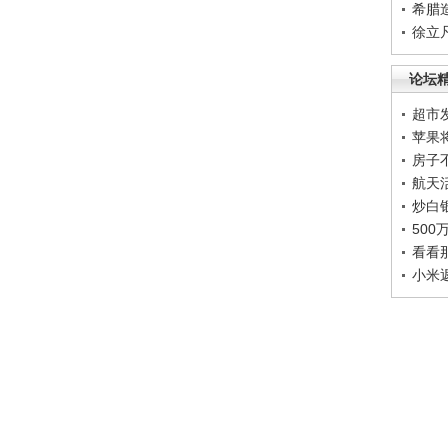
希腊
徐立
论坛
超市
苹果
房子
航天
炒白
50
看看
小米