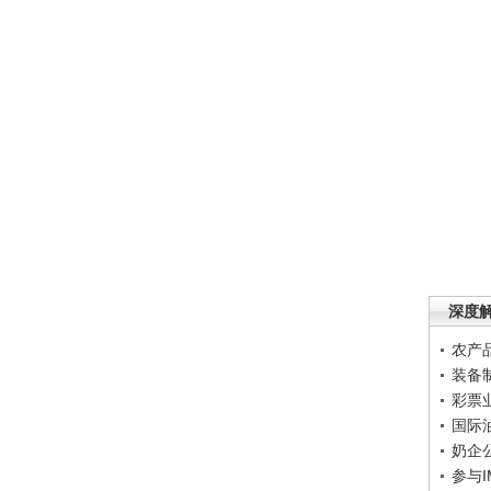
深度
农产
装备
彩票
国际
奶企
参与