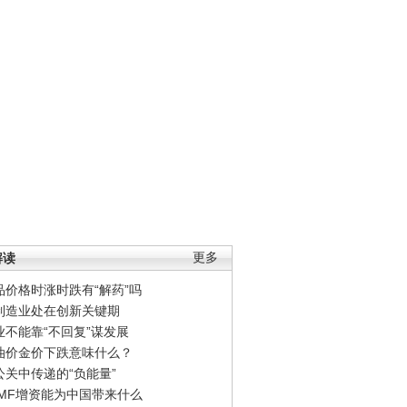
解读
更多
品价格时涨时跌有“解药”吗
制造业处在创新关键期
业不能靠“不回复”谋发展
油价金价下跌意味什么？
公关中传递的“负能量”
IMF增资能为中国带来什么