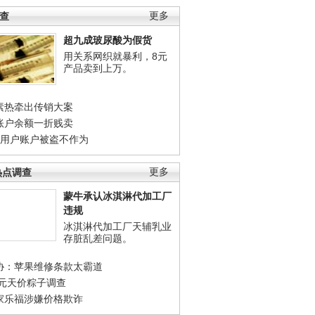
调查
更多
超九成玻尿酸为假货
用关系网织就暴利，8元
产品卖到上万。
素热牵出传销大案
账户余额一折贱卖
店用户账户被盗不作为
热点调查
更多
蒙牛承认冰淇淋代加工厂
违规
冰淇淋代加工厂天辅乳业
存脏乱差问题。
协：苹果维修条款太霸道
0元天价粽子调查
家乐福涉嫌价格欺诈