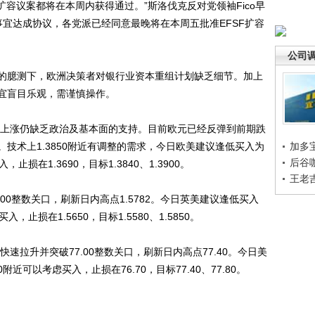
扩容议案都将在本周内获得通过。”斯洛伐克反对党领袖Fico早
事宜达成协议，各党派已经同意最晚将在本周五批准EFSF扩容
公司
臆测下，欧洲决策者对银行业资本重组计划缺乏细节。加上
宜盲目乐观，需谨慎操作。
上涨仍缺乏政治及基本面的支持。目前欧元已经反弹到前期跌
。技术上1.3850附近有调整的需求，今日欧美建议逢低买入为
加多
后谷
止损在1.3690，目标1.3840、1.3900。
王老
0整数关口，刷新日内高点1.5782。今日英美建议逢低买入
，止损在1.5650，目标1.5580、1.5850。
拉升并突破77.00整数关口，刷新日内高点77.40。今日美
近可以考虑买入，止损在76.70，目标77.40、77.80。