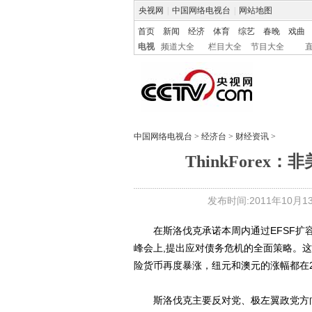
央视网
|
中国网络电视台
|
网站地图
首页
新闻
经济
体育
综艺
春晚
戏曲
电视
频道大全
栏目大全
节目大全
中国网络电视台
>
经济台
>
财经资讯
>
ThinkFore
发布时间:2011年10月13日
在斯洛伐克承诺本周内通过EFSF扩容
峰会上,提出应对债务危机的全面策略。
险货币再度暴涨，纽元和澳元的涨幅都在
斯洛伐克主要反对党、极左翼政党方向党