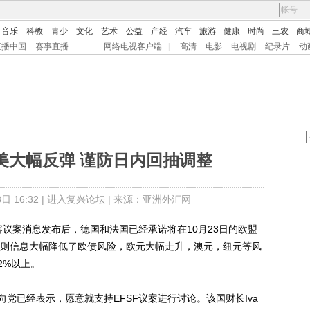
音乐
科教
青少
文化
艺术
公益
产经
汽车
旅游
健康
时尚
三农
商
直播中国
赛事直播
网络电视客户端
|
高清
电影
电视剧
纪录片
动
x：非美大幅反弹 谨防日内回抽调整
 16:32 |
进入复兴论坛
| 来源：亚洲外汇网
议案消息发布后，德国和法国已经承诺将在10月23日的欧盟
这则信息大幅降低了欧债风险，欧元大幅走升，澳元，纽元等风
2%以上。
已经表示，愿意就支持EFSF议案进行讨论。该国财长Iva