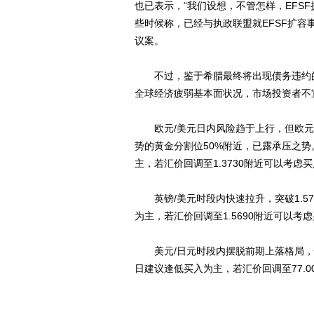
也已表示，“我们设想，不管怎样，EFSF
些时候称，已经与执政联盟就EFSF扩容
议案。
不过，鉴于希腊最终将出现债务违约的
全球经济疲弱基本面状况，市场投资者不
欧元/美元日内风险趋于上行，但欧元
势的黄金分割位50%附近，已露承压之势
主，若汇价回调至1.3730附近可以考虑买入，
英镑/美元时段内快速拉升，突破1.570
为主，若汇价回调至1.5690附近可以考虑买入
美元/日元时段内摆脱前期上落格局，快速
日建议逢低买入为主，若汇价回调至77.00附