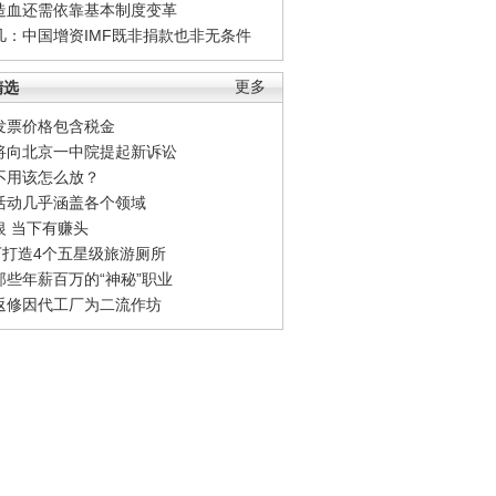
造血还需依靠基本制度变革
凡：中国增资IMF既非捐款也非无条件
精选
更多
发票价格包含税金
将向北京一中院提起新诉讼
不用该怎么放？
活动几乎涵盖各个领域
银 当下有赚头
0万打造4个五星级旅游厕所
那些年薪百万的“神秘”职业
返修因代工厂为二流作坊