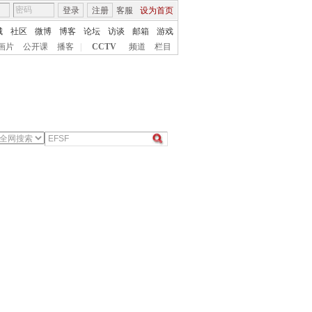
登录
注册
客服
设为首页
城
社区
微博
博客
论坛
访谈
邮箱
游戏
画片
公开课
播客
|
CCTV
频道
栏目