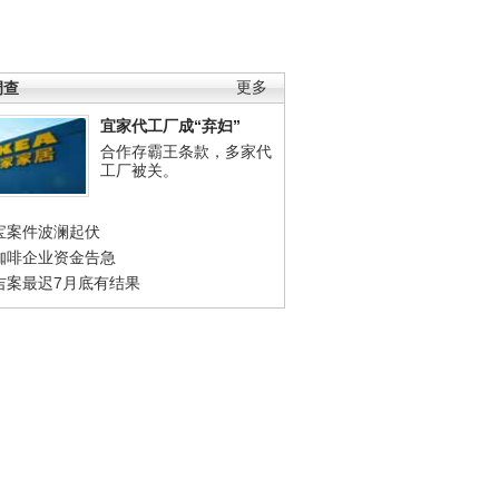
调查
更多
宜家代工厂成“弃妇”
合作存霸王条款，多家代
工厂被关。
宝案件波澜起伏
咖啡企业资金告急
吉案最迟7月底有结果