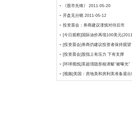
《股市先锋》 2011-05-20
开盘见分晓 2011-05-12
投资晨会：券商建议谨慎对待后市
[今日观察]国际油价再现100美元(2011.2
[投资晨会]券商仍建议投资者保持观望
[投资晨会]股指上有压力 下有支撑
[环球视线]英超强隐形核潜艇“被曝光”（20
[视频]美国：房地美和房利美准备退出