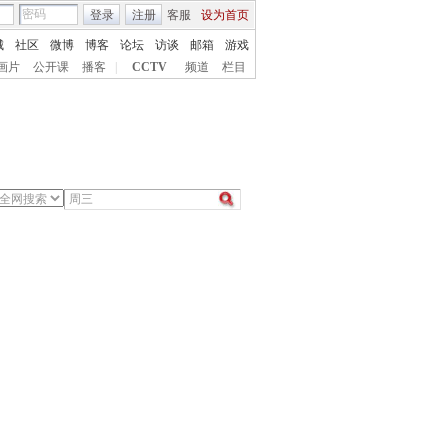
登录
注册
客服
设为首页
城
社区
微博
博客
论坛
访谈
邮箱
游戏
画片
公开课
播客
|
CCTV
频道
栏目