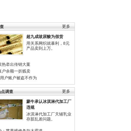
调查
更多
超九成玻尿酸为假货
用关系网织就暴利，8元
产品卖到上万。
素热牵出传销大案
账户余额一折贱卖
店用户账户被盗不作为
热点调查
更多
蒙牛承认冰淇淋代加工厂
违规
冰淇淋代加工厂天辅乳业
存脏乱差问题。
协：苹果维修条款太霸道