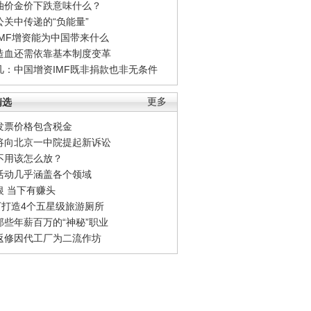
油价金价下跌意味什么？
公关中传递的“负能量”
IMF增资能为中国带来什么
造血还需依靠基本制度变革
凡：中国增资IMF既非捐款也非无条件
精选
更多
发票价格包含税金
将向北京一中院提起新诉讼
不用该怎么放？
活动几乎涵盖各个领域
银 当下有赚头
0万打造4个五星级旅游厕所
那些年薪百万的“神秘”职业
返修因代工厂为二流作坊