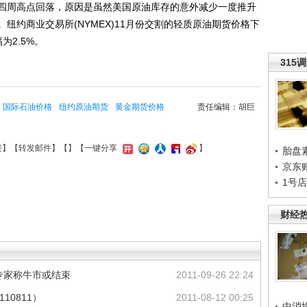
周高点回落，原因是虽然美国原油库存的意外减少一度推升
纽约商业交易所(NYMEX)11月份交割的轻质原油期货价格下
为2.5%。
315
国际石油价格
纽约原油期货
黄金期货价格
责任编辑：胡巨
接
】【
转发邮件
】【
】
【一键分享
】
胎盘
京东
1号
财经
 专家称牛市或结束
2011-09-26 22:24
10811）
2011-08-12 00:25
中消