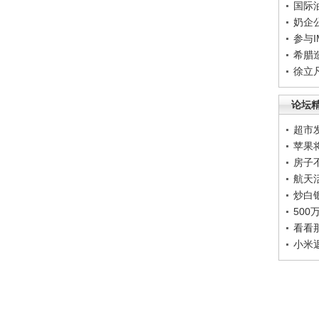
国际
奶企
参与
希腊
徐立
论坛
超市
苹果
房子
航天
炒白
50
看看
小米