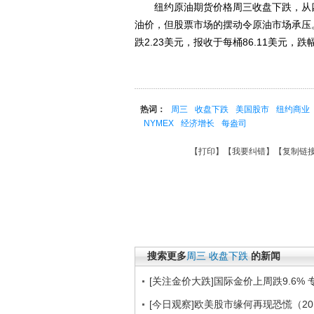
纽约原油期货价格周三收盘下跌，从四
油价，但股票市场的摆动令原油市场承压。
跌2.23美元，报收于每桶86.11美元，跌幅
热词：
周三
收盘下跌
美国股市
纽约商业
NYMEX
经济增长
每盎司
【
打印
】【
我要纠错
】【
复制链
搜索更多
周三
收盘下跌
的新闻
[关注金价大跌]国际金价上周跌9.6%
[今日观察]欧美股市缘何再现恐慌（201