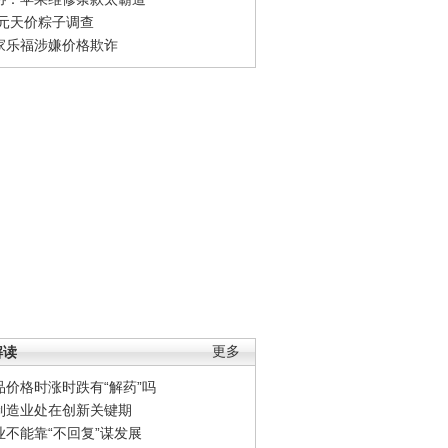
0元天价粽子调查
家乐福涉嫌价格欺诈
解读
更多
品价格时涨时跌有“解药”吗
制造业处在创新关键期
业不能靠“不回复”谋发展