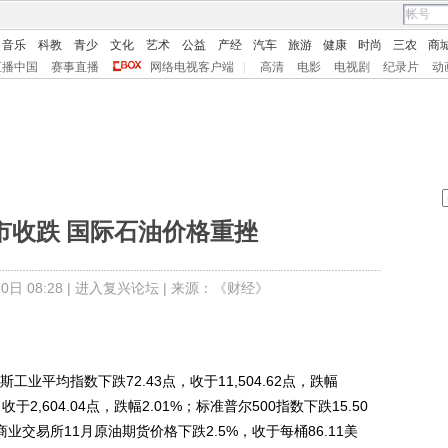
音乐
科教
青少
文化
艺术
公益
产经
汽车
旅游
健康
时尚
三农
商
直播中国
赛事直播
网络电视客户端
|
高清
电影
电视剧
纪录片
动
市收跌 国际石油价格重挫
日 08:28 |
进入复兴论坛
| 来源：《财经》
平均指数下跌72.43点，收于11,504.62点，跌幅
于2,604.04点，跌幅2.01%；标准普尔500指数下跌15.50
纽约商业交易所11月原油期货价格下跌2.5%，收于每桶86.11美