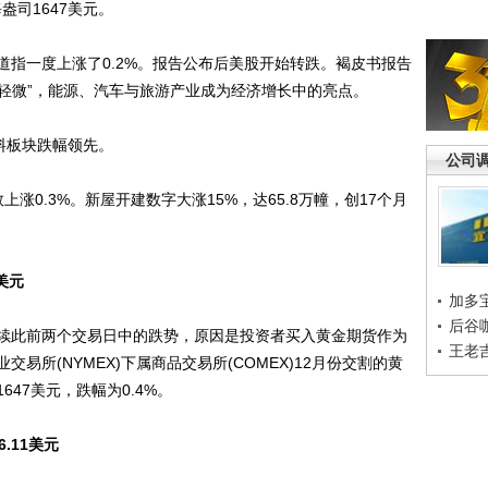
盎司1647美元。
一度上涨了0.2%。报告公布后美股开始转跌。褐皮书报告
“轻微”，能源、汽车与旅游产业成为经济增长中的亮点。
料板块跌幅领先。
公司
0.3%。新屋开建数字大涨15%，达65.8万幢，创17个月
。
美元
加多
后谷
此前两个交易日中的跌势，原因是投资者买入黄金期货作为
王老
易所(NYMEX)下属商品交易所(COMEX)12月份交割的黄
647美元，跌幅为0.4%。
.11美元