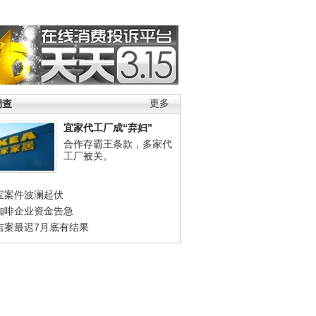
调查
更多
宜家代工厂成“弃妇”
合作存霸王条款，多家代
工厂被关。
宝案件波澜起伏
咖啡企业资金告急
吉案最迟7月底有结果