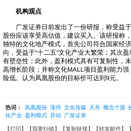
机构观点
广发证券日前发出了一份研报，称受益于
股份应该享受高估值，建议买入。该研报称
独特的文化地产模式，首先公司符合国家经
向，受益于“十二五”文化产业大繁荣；其次
有壁垒性；此外，盈利模式具有可复制性，
高增长阶段；并称文化MALL项目盈利能力
险低。认为凤凰股份的目标价可达到9元。
热词：
凤凰股份
涨停
文化传媒
天舟
概念个股
化产业
盈利模式
异动
广发证券
【
打印
】【
我要纠错
】【
复制链接
】【
转发邮件
】