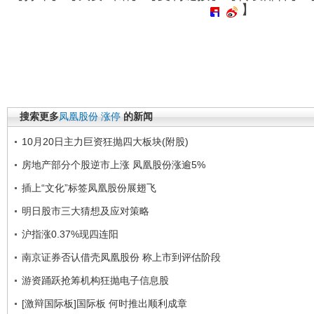
】
搜索更多
凤凰股份
涨停
的新闻
10月20日主力巨资狂抛四大板块(附股)
房地产部分个股逆市上涨 凤凰股份涨逾5%
插上“文化”标签凤凰股份展翅飞
明日股市三大猜想及应对策略
沪指涨0.37%现四连阳
南京证券否认借壳凤凰股份 称上市到评估阶段
游资踊跃抢筹机构狂抛电子信息股
[激辩国际板]国际板 何时推出顺利成章