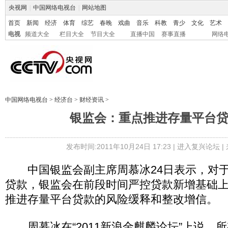
央视网
|
中国网络电视台
|
网站地图
首页
新闻
经济
体育
综艺
春晚
戏曲
音乐
科教
青少
文化
艺术
电视
频道大全
栏目大全
节目大全
直播中国
赛事直播
网络
中国网络电视台
>
经济台
>
财经资讯
>
银监会：重点推进存量平台
发布时间:2011年10月24日 17:23 |
进入复兴论坛
|
中国银监会副主席周慕冰24日表示，对于
贷款，银监会在前段时间严控贷款新增基础
推进存量平台贷款的风险缓释和整改增信。
周慕冰在“2011新浪金麒麟论坛”上说，