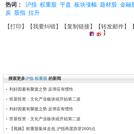
热词：
沪指
权重股
平盘
板块涨幅
题材股
金融
炭
股指
拉升
【
打印
】【
我要纠错
】【
复制链接
】【
转发邮件
】
】
搜索更多
沪指
权重股
的新闻
利好因素有聚拢之势 反弹应有惯性
世基投资：文化产业板块或开始第二波
利好因素有聚拢之势 反弹应有惯性
世基投资：文化产业板块或开始第二波
【视频】权重股集体走低 沪指再度跌穿2600点