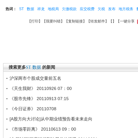
热词：
ST
数据
祥龙
地税局
欠缴税款
应交税费
欠税
发布
地方税务
【
打印
】【
我要纠错
】【
复制链接
】【
转发邮件
】【
】
【一键分享
搜索更多
ST
数据
的新闻
沪深两市个股成交量前五名
《天生我财》 20110926 07：00
《股市先锋》 20110913 07:15
《今日证券》 20110708
[A股方向大讨论]从中期业绩预告看未来走向
《市场零距离》 20110613 09：00