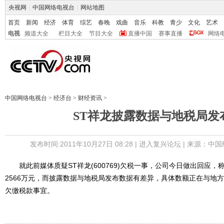
央视网
|
中国网络电视台
|
网站地图
首页
新闻
经济
体育
综艺
春晚
戏曲
音乐
科教
青少
文化
艺术
电视
频道大全
栏目大全
节目大全
直播中国
赛事直播
网络
中国网络电视台
>
经济台
>
财经资讯
>
ST祥龙披露数据与地税局发
发布时间:2011年10月27日 08:28 |
进入复兴论坛
| 来源：中
就此前媒体质疑ST祥龙(600769)欠税一事，公司今日做出回应，
2566万元，而披露数据与地税局发布数据有差异，具体数额正在与地
欠缴税款事宜。