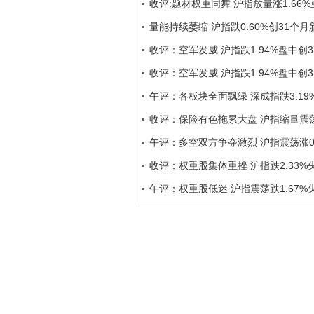
收评:题材权重同舞 沪指放量涨1.66%重
量能持续萎缩 沪指跌0.60%创31个月
收评：空军发威 沪指跌1.94%盘中创
收评：空军发威 沪指跌1.94%盘中创
午评：各板块全面飘绿 深成指跌3.19
收评：保险有色拖累大盘 沪指缩量震荡跌
午评：多空双方争夺激烈 沪指震荡涨0.
收评：权重股集体重挫 沪指跌2.33%失
午评：权重股低迷 沪指震荡跌1.67%失