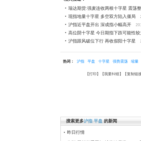
瑞达期货:强麦连收两根十字星 震荡
现指地量十字星 多空双方陷入僵局
沪指近平盘开出 深成指小幅高开
20
高位阴十字星 今日期指下跌可能性较
沪指跟风破位下行 再收假阳十字星
热词：
沪指
平盘
十字星
强势震荡
缩量
【
打印
】【
我要纠错
】【
复制链
搜索更多
沪指
平盘
的新闻
昨日行情