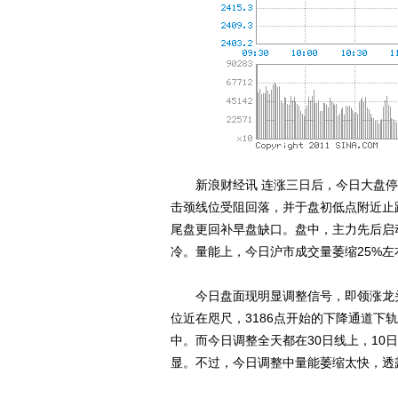
新浪财经讯 连涨三日后，今日大盘停
击颈线位受阻回落，并于盘初低点附近止
尾盘更回补早盘缺口。盘中，主力先后启
冷。量能上，今日沪市成交量萎缩25%左
今日盘面现明显调整信号，即领涨龙头
位近在咫尺，3186点开始的下降通道
中。而今日调整全天都在30日线上，10
显。不过，今日调整中量能萎缩太快，透