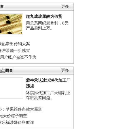
调查
更多
超九成玻尿酸为假货
用关系网织就暴利，8元
产品卖到上万。
素热牵出传销大案
账户余额一折贱卖
店用户账户被盗不作为
热点调查
更多
蒙牛承认冰淇淋代加工厂
违规
冰淇淋代加工厂天辅乳业
存脏乱差问题。
协：苹果维修条款太霸道
0元天价粽子调查
家乐福涉嫌价格欺诈