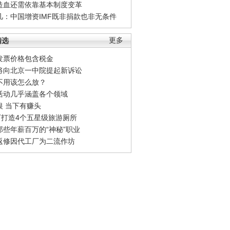
造血还需依靠基本制度变革
凡：中国增资IMF既非捐款也非无条件
精选
更多
发票价格包含税金
将向北京一中院提起新诉讼
不用该怎么放？
活动几乎涵盖各个领域
银 当下有赚头
0万打造4个五星级旅游厕所
那些年薪百万的“神秘”职业
返修因代工厂为二流作坊