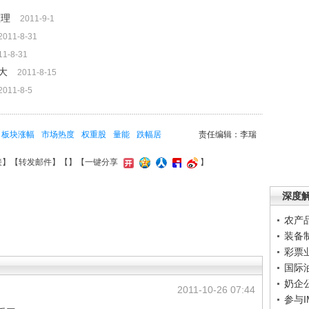
整理
2011-9-1
2011-8-31
11-8-31
大
2011-8-15
2011-8-5
板块涨幅
市场热度
权重股
量能
跌幅居
责任编辑：李瑞
接
】【
转发邮件
】【
】
【一键分享
】
深度
农产
装备
彩票
国际
奶企
2011-10-26 07:44
参与