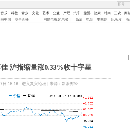
音乐
科教
青少
文化
艺术
公益
产经
汽车
旅游
健康
时尚
三农
商
直播中国
赛事直播
网络电视客户端
|
高清
电影
电视剧
纪录片
动
 沪指缩量涨0.33%收十字星
日 15:16 |
进入复兴论坛
| 来源：新浪财经