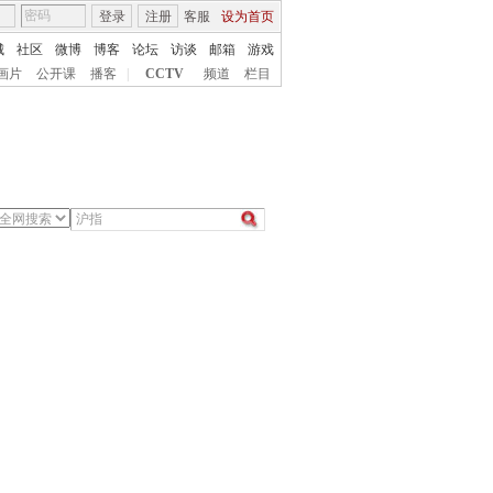
登录
注册
客服
设为首页
城
社区
微博
博客
论坛
访谈
邮箱
游戏
画片
公开课
播客
|
CCTV
频道
栏目