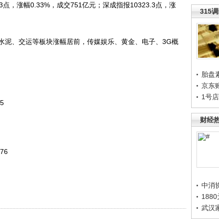
点，涨幅0.33%，成交751亿元；深成指报10323.3点，涨
315
泥、交运等板块涨幅居前，传媒娱乐、黄金、电子、3G概
胎盘
京东
1号
5
财经
76
中消
188
武汉