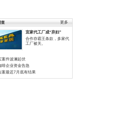
调查
更多
宜家代工厂成“弃妇”
合作存霸王条款，多家代
工厂被关。
宝案件波澜起伏
咖啡企业资金告急
吉案最迟7月底有结果