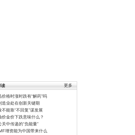
解读
更多
品价格时涨时跌有“解药”吗
制造业处在创新关键期
业不能靠“不回复”谋发展
油价金价下跌意味什么？
公关中传递的“负能量”
IMF增资能为中国带来什么