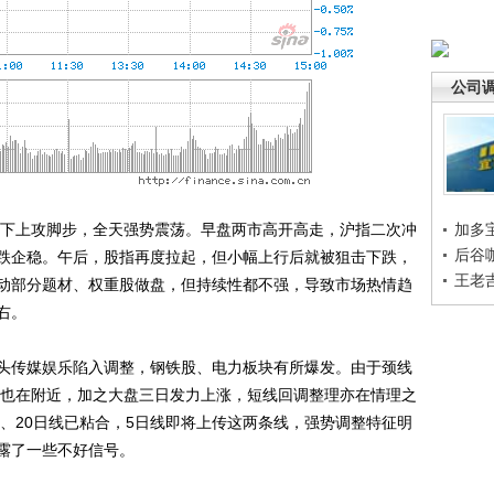
公司
下上攻脚步，全天强势震荡。早盘两市高开高走，沪指二次冲
加多
后谷
跌企稳。午后，股指再度拉起，但小幅上行后就被狙击下跌，
王老
动部分题材、权重股做盘，但持续性都不强，导致市场热情趋
右。
传媒娱乐陷入调整，钢铁股、电力板块有所爆发。由于颈线
下轨也在附近，加之大盘三日发力上涨，短线回调整理亦在情理之
日、20日线已粘合，5日线即将上传这两条线，强势调整特征明
露了一些不好信号。