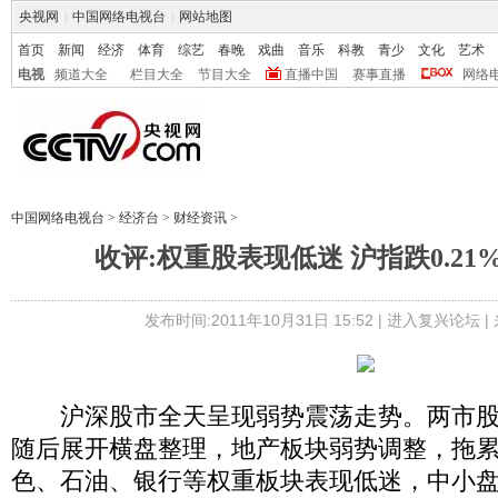
央视网
|
中国网络电视台
|
网站地图
首页
新闻
经济
体育
综艺
春晚
戏曲
音乐
科教
青少
文化
艺术
电视
频道大全
栏目大全
节目大全
直播中国
赛事直播
网络
中国网络电视台
>
经济台
>
财经资讯
>
收评:权重股表现低迷 沪指跌0.2
发布时间:2011年10月31日 15:52 |
进入复兴论坛
|
沪深股市全天呈现弱势震荡走势。两市股
随后展开横盘整理，地产板块弱势调整，拖
色、石油、银行等权重板块表现低迷，中小