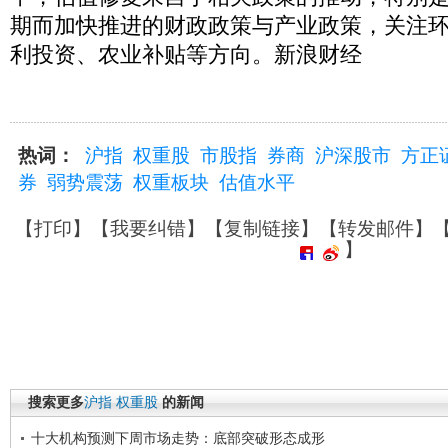
期而加快推进的财政政策与产业政策，关注
利投资、农业补贴等方向。新浪财经
热词：
沪指
权重股
市股指
券商
沪深股市
方正
券
弱势震荡
权重板块
估值水平
【
打印
】【
我要纠错
】【
复制链接
】【
转发邮件
】
】
搜索更多
沪指
权重股
的新闻
十大机构预测下周市场走势：底部突破形态成形