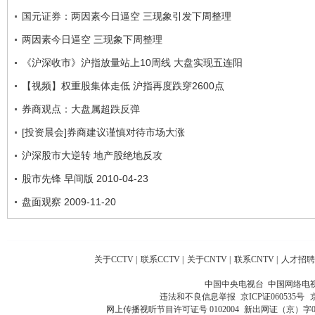
国元证券：两因素今日逼空 三现象引发下周整理
两因素今日逼空 三现象下周整理
《沪深收市》沪指放量站上10周线 大盘实现五连阳
【视频】权重股集体走低 沪指再度跌穿2600点
券商观点：大盘属超跌反弹
[投资晨会]券商建议谨慎对待市场大涨
沪深股市大逆转 地产股绝地反攻
股市先锋 早间版 2010-04-23
盘面观察 2009-11-20
关于CCTV
|
联系CCTV
|
关于CNTV
|
联系CNTV
|
人才招聘
中国中央电视台 中国网络电
违法和不良信息举报
京ICP证060535号
网上传播视听节目许可证号 0102004
新出网证（京）字0