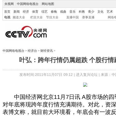
央视网
|
中国网络电视台
|
网站地图
首页
新闻
经济
体育
综艺
春晚
戏曲
音乐
科教
青少
文化
艺术
电视
频道大全
栏目大全
节目大全
直播中国
赛事直播
网络
中国网络电视台
>
经济台
>
财经资讯
>
叶弘：跨年行情仍属超跌 个股行情
发布时间:2011年11月07日 09:12 |
进入复兴论坛
| 来源：中
中国经济网北京11月7日讯 A股市场的四
对年底将现跨年度行情充满期待。对此，资
表博文称，就目前大环境看，年底会有一波