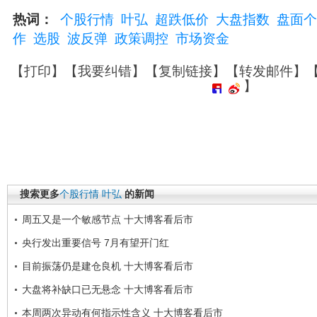
热词：
个股行情
叶弘
超跌低价
大盘指数
盘面个
作
选股
波反弹
政策调控
市场资金
【
打印
】【
我要纠错
】【
复制链接
】【
转发邮件
】
】
搜索更多
个股行情
叶弘
的新闻
周五又是一个敏感节点 十大博客看后市
央行发出重要信号 7月有望开门红
目前振荡仍是建仓良机 十大博客看后市
大盘将补缺口已无悬念 十大博客看后市
本周两次异动有何指示性含义 十大博客看后市