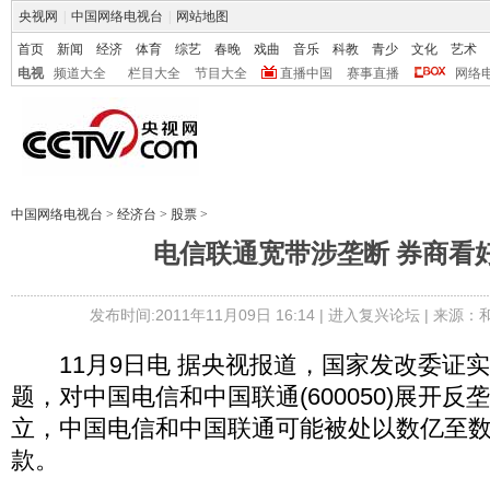
央视网
|
中国网络电视台
|
网站地图
首页
新闻
经济
体育
综艺
春晚
戏曲
音乐
科教
青少
文化
艺术
电视
频道大全
栏目大全
节目大全
直播中国
赛事直播
网络
中国网络电视台
>
经济台
>
股票
>
电信联通宽带涉垄断 券商看
发布时间:2011年11月09日 16:14 |
进入复兴论坛
| 来源：
11月9日电 据央视报道，国家发改委证
题，对中国电信和中国联通(600050)展开
立，中国电信和中国联通可能被处以数亿至
款。