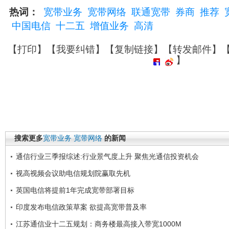
热词：
宽带业务
宽带网络
联通宽带
券商
推荐
中国电信
十二五
增值业务
高清
【
打印
】【
我要纠错
】【
复制链接
】【
转发邮件
】
】
搜索更多
宽带业务
宽带网络
的新闻
通信行业三季报综述:行业景气度上升 聚焦光通信投资机会
视高视频会议助电信规划院赢取先机
英国电信将提前1年完成宽带部署目标
印度发布电信政策草案 欲提高宽带普及率
江苏通信业十二五规划：商务楼最高接入带宽1000M