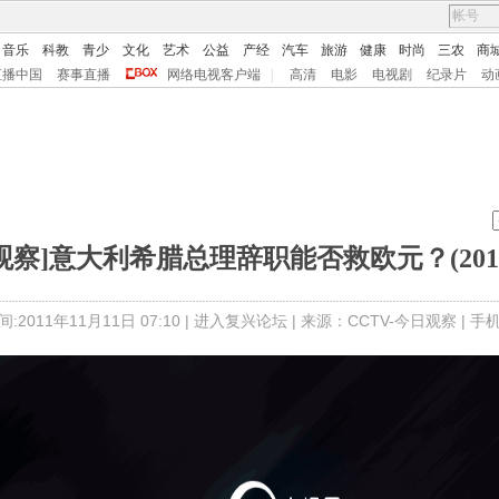
音乐
科教
青少
文化
艺术
公益
产经
汽车
旅游
健康
时尚
三农
商
直播中国
赛事直播
网络电视客户端
|
高清
电影
电视剧
纪录片
动
观察]意大利希腊总理辞职能否救欧元？(20111
:2011年11月11日 07:10 |
进入复兴论坛
| 来源：CCTV-今日观察 |
手