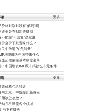
解读
更多
品价格时涨时跌有“解药”吗
制造业处在创新关键期
业不能靠“不回复”谋发展
油价金价下跌意味什么？
公关中传递的“负能量”
IMF增资能为中国带来什么
造血还需依靠基本制度变革
凡：中国增资IMF既非捐款也非无条件
精选
更多
发票价格包含税金
将向北京一中院提起新诉讼
不用该怎么放？
活动几乎涵盖各个领域
银 当下有赚头