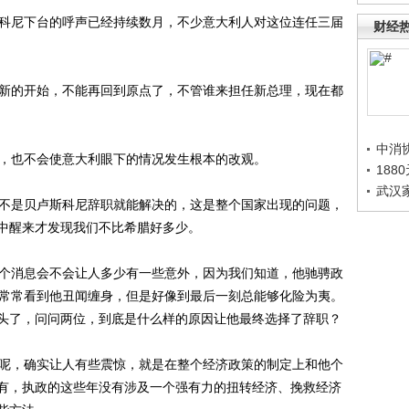
科尼下台的呼声已经持续数月，不少意大利人对这位连任三届
财经
新的开始，不能再回到原点了，不管谁来担任新总理，现在都
中消
，也不会使意大利眼下的情况发生根本的改观。
188
武汉
不是贝卢斯科尼辞职就能解决的，这是整个国家出现的问题，
中醒来才发现我们不比希腊好多少。
个消息会不会让人多少有一些意外，因为我们知道，他驰骋政
们常常看到他丑闻缠身，但是好像到最后一刻总能够化险为夷。
头了，问问两位，到底是什么样的原因让他最终选择了辞职？
呢，确实让人有些震惊，就是在整个经济政策的制定上和他个
有，执政的这些年没有涉及一个强有力的扭转经济、挽救经济