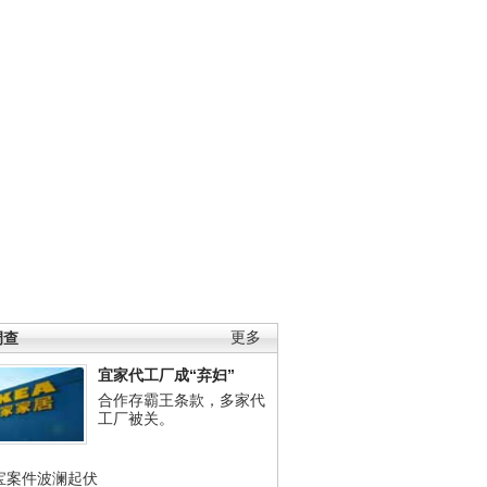
调查
更多
宜家代工厂成“弃妇”
合作存霸王条款，多家代
工厂被关。
宝案件波澜起伏