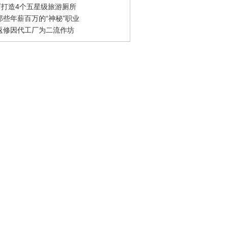
0万打造4个五星级旅游厕所
那些年薪百万的“神秘”职业
返修因代工厂为二流作坊