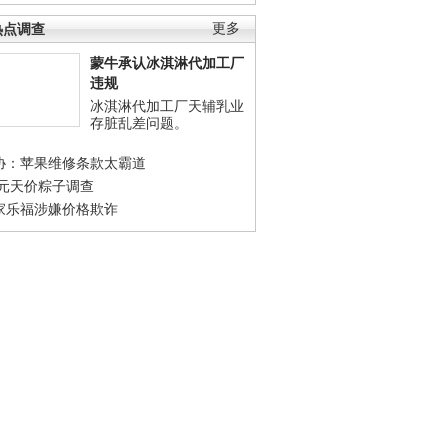
热点调查
更多
蒙牛承认冰淇淋代加工厂
违规
冰淇淋代加工厂天辅乳业
存脏乱差问题。
协：苹果维修条款太霸道
0元天价粽子调查
家乐福涉嫌价格欺诈