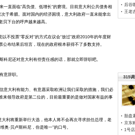
后谷
一直面临“高负债、低增长”的窘境。目前意大利公共债务相
王老
内仅次于希腊。面对国内的经济困境，意大利政府一直未能拿出
老贝下台的呼声越来越高。
不投票“零反对”的方式在议会“放过”政府2010年的年度财
票公布结果后坦言，现在的政府根本获得不了多数支持。
斯科尼还对意大利有些责任感的话，那就立即辞职吧。
有意辞职。
315
信意大利有能力、有意愿采取欧洲让我们采取的措施，我们必
谁来领导政府是第二位的，目前最重要的是做对国家有益的事
胎盘
意大利将重新举行大选，他本人将不会再次寻求担任总理，老
京东
维奥·贝卢斯科尼，你是唯一”的口号。
1号