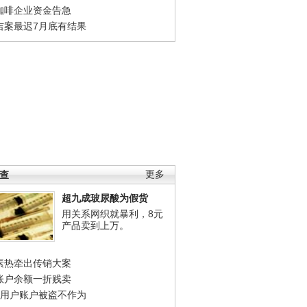
咖啡企业资金告急
吉案最迟7月底有结果
调查
更多
超九成玻尿酸为假货
用关系网织就暴利，8元
产品卖到上万。
素热牵出传销大案
账户余额一折贱卖
店用户账户被盗不作为