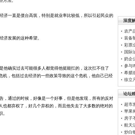
些方法。
经济一直是债台高筑，特别是就业率比较低，所以引起民众的
深度
农产
经济发展的这种希望。
装备
彩票
国际
奶企
参与
是他确实过去可能很多人都觉得他挺能扛的，这次扛不住了
希腊
危机，包括过去经济的一些政策导致的这个危机，他自己已经
徐立
论坛
告，通过的时候，好像是一个好事，但是他发现，所有的反对
超市
人也都弃权了，好几个弃权的，而且他失去了大多数的绝对的
苹果
职。
房子
航天
炒白