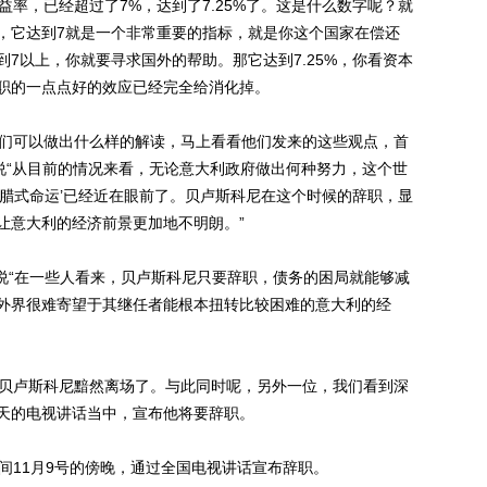
益率，已经超过了7%，达到了7.25%了。这是什么数字呢？就
，它达到7就是一个非常重要的指标，就是你这个国家在偿还
7以上，你就要寻求国外的帮助。那它达到7.25%，你看资本
职的一点点好的效应已经完全给消化掉。
们可以做出什么样的解读，马上看看他们发来的这些观点，首
说“从目前的情况来看，无论意大利政府做出何种努力，这个世
希腊式命运’已经近在眼前了。贝卢斯科尼在这个时候的辞职，显
让意大利的经济前景更加地不明朗。”
说“在一些人看来，贝卢斯科尼只要辞职，债务的困局就能够减
外界很难寄望于其继任者能根本扭转比较困难的意大利的经
贝卢斯科尼黯然离场了。与此同时呢，另外一位，我们看到深
天的电视讲话当中，宣布他将要辞职。
11月9号的傍晚，通过全国电视讲话宣布辞职。