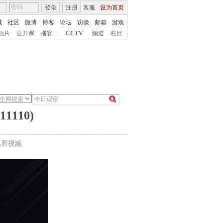
登录
注册
客服
设为首页
城
社区
微博
博客
论坛
访谈
邮箱
游戏
画片
公开课
播客
|
CCTV
频道
栏目
110)
机看视频