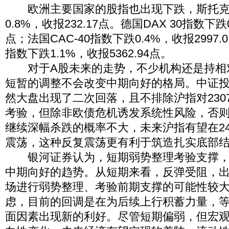
欧洲主要国家的股指也出现下跌，斯托克泛
0.8%，收报232.17点。德国DAX 30指数下跌0
点；法国CAC-40指数下跌0.4%，收报2997.
指数下跌1.1%，收报5362.94点。
对于A股未来的走势，不少机构还是持相
短暂的调整不会改变中期向好的格局。中证
然大盘出现了二次回落，且不排除沪指对230
考验，但除非欧债危机诱发系统性风险，否则大
继续深幅杀跌的概率不大，未来沪指有望在24
震荡，这种反复震荡更有利于筑造扎实底部
银河证券认为，短期弱势整理考验支撑，
中期向好的趋势。从短期来看，反弹受阻，
场进行弱势整理、考验前期支撑的可能性较
虑，目前的回调是在为后续上行积蓄力量，
面因素出现新的利好。尽管短期偏弱，但宏