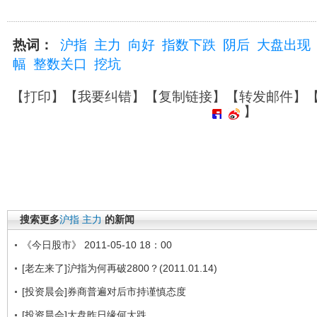
热词：
沪指
主力
向好
指数下跌
阴后
大盘出现
幅
整数关口
挖坑
【
打印
】【
我要纠错
】【
复制链接
】【
转发邮件
】
】
搜索更多
沪指
主力
的新闻
《今日股市》 2011-05-10 18：00
[老左来了]沪指为何再破2800？(2011.01.14)
[投资晨会]券商普遍对后市持谨慎态度
[投资晨会]大盘昨日缘何大跌