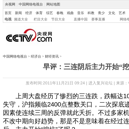
央视网
|
中国网络电视台
|
网站地图
首页
新闻
经济
体育
综艺
春晚
戏曲
音乐
科教
青少
文化
艺术
电视
频道大全
栏目大全
节目大全
直播中国
赛事直播
网络
中国网络电视台
>
经济台
>
财经资讯
>
早评：三连阴后主力开始“挖
发布时间:2011年11月21日 09:24 |
进入复兴论坛
| 来源：
上周大盘经历了惨烈的三连跌，跌幅达10
失守，沪指频临2400点整数关口，二次探底
因素使连续三周的反弹就此夭折。不过多家
不改中期向好趋势，那是不是意味着在经过