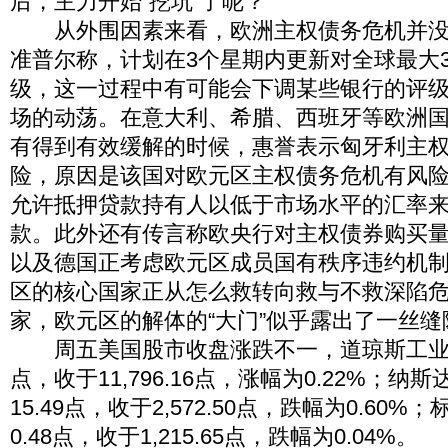
后，主力开始“挖坑”了呢？
从外围因素来看，欧洲主权债务危机并没
准普尔称，计划在3个星期内更新对全球最大
级，这一过程中有可能会下调某些银行的评
场的动荡。在意大利、希腊、西班牙等欧洲
有得到有效缓解的时候，惠誉表示匈牙利主
险，原因是该国对欧元区主权债务危机有风
允许抵押贷款持有人以低于市场水平的汇率
款。此外还有传言称欧央行对主权债券购买
以及德国正考虑欧元区成员国有秩序违约机
区的核心国家正从怎么救转向救与不救深陷
家，欧元区的解体的“大门”似乎露出了一丝缝
周五美国股市收盘涨跌不一，道琼斯工业平均
点，收于11,796.16点，涨幅为0.22%；
15.49点，收于2,572.50点，跌幅为0.60%
0.48点，收于1,215.65点，跌幅为0.04%。