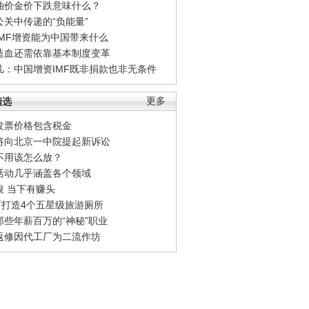
油价金价下跌意味什么？
公关中传递的“负能量”
IMF增资能为中国带来什么
造血还需依靠基本制度变革
凡：中国增资IMF既非捐款也非无条件
精选
更多
发票价格包含税金
将向北京一中院提起新诉讼
不用该怎么放？
活动几乎涵盖各个领域
银 当下有赚头
0万打造4个五星级旅游厕所
那些年薪百万的“神秘”职业
返修因代工厂为二流作坊