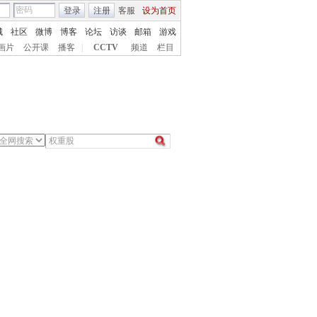
登录
注册
客服
设为首页
城
社区
微博
博客
论坛
访谈
邮箱
游戏
画片
公开课
播客
|
CCTV
频道
栏目