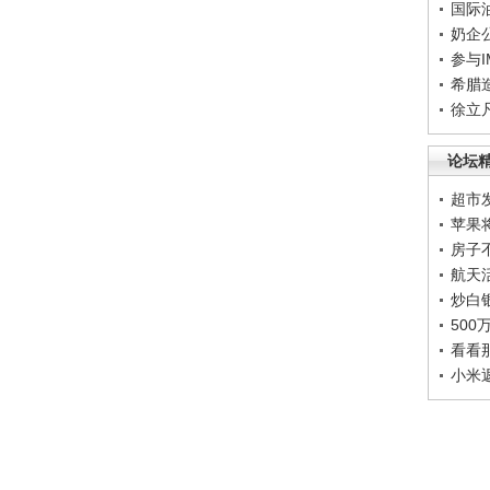
国际
奶企
参与
希腊
徐立
论坛
超市
苹果
房子
航天
炒白
50
看看
小米