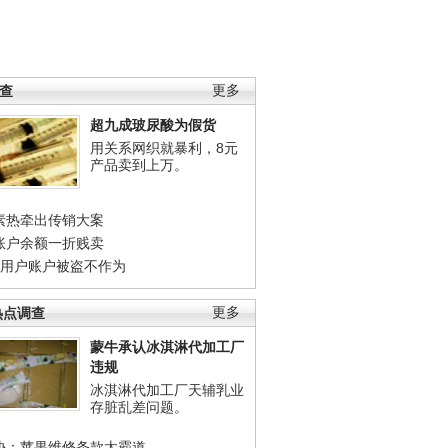
调查
更多
超九成玻尿酸为假货
用关系网织就暴利，8元
产品卖到上万。
素热牵出传销大案
账户余额一折贱卖
店用户账户被盗不作为
热点调查
更多
蒙牛承认冰淇淋代加工厂
违规
冰淇淋代加工厂天辅乳业
存脏乱差问题。
协：苹果维修条款太霸道