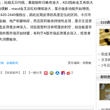
线，站稳五日均线，量能较昨日略有放大，KDJ指标金叉有助大
始缓解，macd金叉后红柱继续放大，显示做多动能开始增强。
20-2440颈线位，因此近期反弹的高度定位此区间。今日市
金融、地产积极响应，而且医药板块持续性走强，显示主流资
315
盘反弹逐步神深入。消息面暂时没有明显的利空，创业板退市
期外围市场开始转暖，有利于A股市场反弹逐步深入，投资者
大消费板块。
胎盘
京东
业板
金融板块
责任编辑：张晓敏
1号
接
】【
转发邮件
】【
】
【一键分享
】
财经
中消