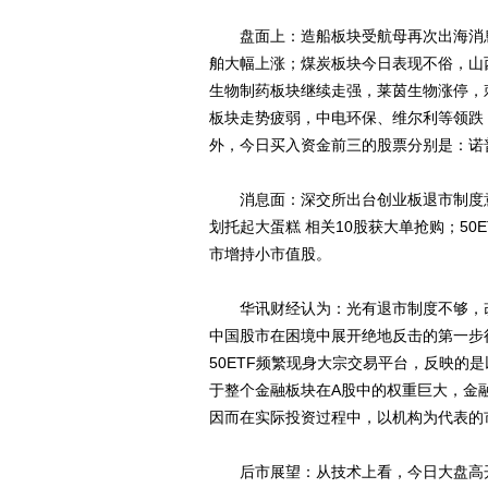
盘面上：造船板块受航母再次出海消息
舶大幅上涨；煤炭板块今日表现不俗，山
生物制药板块继续走强，莱茵生物涨停，
板块走势疲弱，中电环保、维尔利等领跌
外，今日买入资金前三的股票分别是：诺
消息面：深交所出台创业板退市制度意
划托起大蛋糕 相关10股获大单抢购；50
市增持小市值股。
华讯财经认为：光有退市制度不够，改
中国股市在困境中展开绝地反击的第一步
50ETF频繁现身大宗交易平台，反映的
于整个金融板块在A股中的权重巨大，金
因而在实际投资过程中，以机构为代表的
后市展望：从技术上看，今日大盘高开