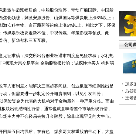
刺激午后涨幅居前，中船股份涨停，带动广船国际、中国船
西焦化领涨，刺激安源股份、山煤国际等煤炭股上涨3%以上；
刺激安科生物、奇正藏药等纷纷上涨5%以上。相比之下，环保
；传媒娱乐板块走势不佳，中视传媒、华策影视等领跌。此
普信、新华都和三五互联。
公司
见征求稿；深交所出台创业板退市制度意见征求稿；水利规
ETF频现大宗交易平台 金融股警报拉响；试探性地买入 机构弱
加多
革入市制度才能解决三高超募问题。创业板退市细则推出是
后谷
行动，但需要进一步制定公开谴责细则，以免引发纠纷；
王老
是以保险资金为代表的大机构对于金融股的一种严重分歧。而由
融板块出现结构性行情，通常也就意味着整个市场出现行情，
市场主力并不会轻易去拉升金融股，除非出现罕见的大牛市。
回踩五日均线后，在有色、煤炭两大权重股的带动下，大盘