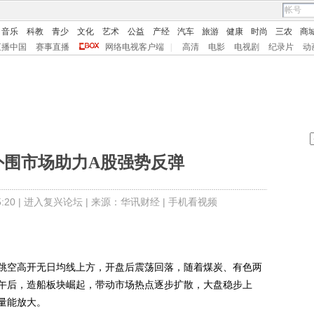
音乐
科教
青少
文化
艺术
公益
产经
汽车
旅游
健康
时尚
三农
商
直播中国
赛事直播
网络电视客户端
|
高清
电影
电视剧
纪录片
动
外围市场助力A股强势反弹
20 |
进入复兴论坛
| 来源：华讯财经 |
手机看视频
空高开无日均线上方，开盘后震荡回落，随着煤炭、有色两
午后，造船板块崛起，带动市场热点逐步扩散，大盘稳步上
量能放大。