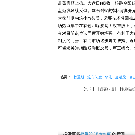
震荡震荡上扬。大盘日k线收一根跳空阳
盘短线延续反弹。60分钟k线指标背离开
大盘前期构筑小m头后，需要技术性回抽24
场热点集中在有色和煤炭两大权重股上，
金对目前点位认同度开始增强，有利于大
制度的完善，有助市场逐步走向成熟。近
可积极关注超跌反弹概念股，军工概念、
热词：
权重股
退市制度
华讯
金融股
创
【
打印
】【
我要纠错
】【
复制链
搜索更多
权重股
退市制度
的新闻