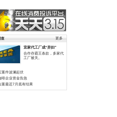
调查
更多
宜家代工厂成“弃妇”
合作存霸王条款，多家代
工厂被关。
宝案件波澜起伏
咖啡企业资金告急
吉案最迟7月底有结果