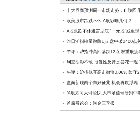
十大券商预测周一市场走势：止跌回
欧美股市跌跌不休 A股影响几何？
A股跌跌不休难言见底 “一元股”或重
昨日沪指缩量微跌1点 盘中破2400点
午评：沪指冲高回落跌12点 权重股疲
利空阴影不散 报复性反弹是昙花一现
午评：沪指低开高走微涨0.06% 险守2
盘面新现两个向好征兆 机会再度浮现
[A股方向大讨论]九大市场信号研判中
首席辩论会：淘金三季报