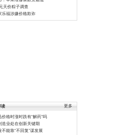
0元天价粽子调查
家乐福涉嫌价格欺诈
解读
更多
品价格时涨时跌有“解药”吗
制造业处在创新关键期
业不能靠“不回复”谋发展