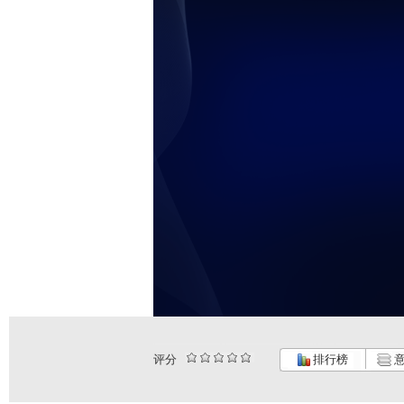
评分
排行榜
意