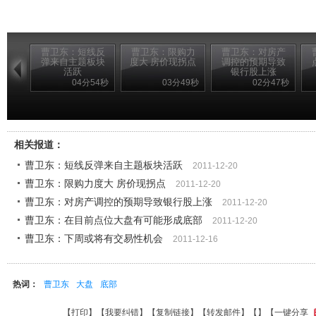
曹卫东：短线反
曹卫东：限购力
曹卫东：对房产
弹来自主题板块
度大 房价现拐点
调控的预期导致
活跃
银行股上涨
04分54秒
03分49秒
02分47秒
相关报道：
曹卫东：短线反弹来自主题板块活跃
2011-12-20
曹卫东：限购力度大 房价现拐点
2011-12-20
曹卫东：对房产调控的预期导致银行股上涨
2011-12-20
曹卫东：在目前点位大盘有可能形成底部
2011-12-20
曹卫东：下周或将有交易性机会
2011-12-16
热词：
曹卫东
大盘
底部
【
打印
】【
我要纠错
】【
复制链接
】【
转发邮件
】【
】
【一键分享