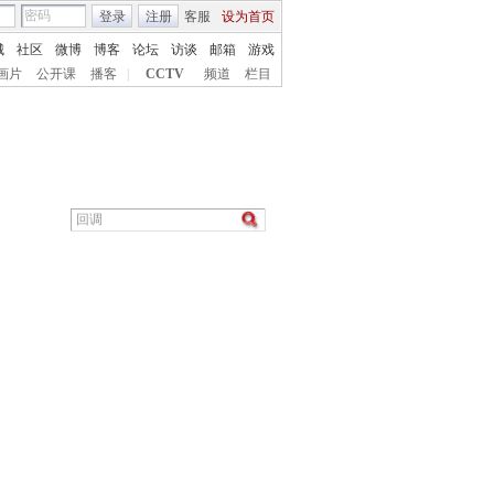
登录
注册
客服
设为首页
城
社区
微博
博客
论坛
访谈
邮箱
游戏
画片
公开课
播客
|
CCTV
频道
栏目