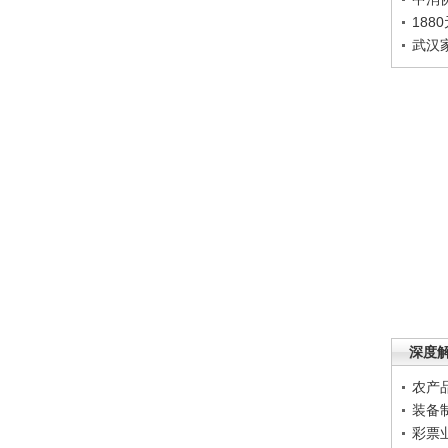
188
武汉
深度
农产
装备
彩票