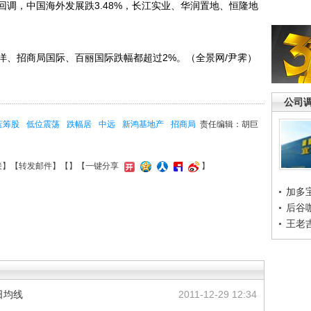
，中国海外发展跌3.48%，长江实业、华润置地、恒隆地
、招商局国际、百丽国际跌幅都超过2%。（全景网/尹霁）
公司
蓝筹股
低位震荡
跌幅居
中远
新鸿基地产
招商局
责任编辑：胡巨
接
】【
转发邮件
】【
】
【一键分享
】
加多
后谷
王老
0日均线
2011-12-29 12:34