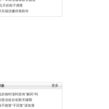
0元天价粽子调查
家乐福涉嫌价格欺诈
解读
更多
品价格时涨时跌有“解药”吗
制造业处在创新关键期
业不能靠“不回复”谋发展