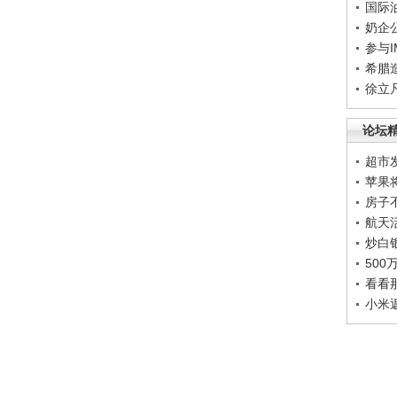
国际
奶企
参与
希腊
徐立
论坛
超市
苹果
房子
航天
炒白
50
看看
小米