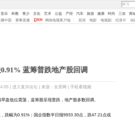
音乐
科教
青少
文化
艺术
公益
产经
汽车
旅游
健康
时尚
三农
商
直播中国
赛事直播
网络电视客户端
|
高清
电影
电视剧
纪录片
动
0.91% 蓝筹普跌地产股回调
:05 |
进入复兴论坛
| 来源：全景网 |
手机看视频
四早盘低位震荡，蓝筹股呈现普跌，地产股多数回调。
，跌幅为0.91%；国企指数半日报9933.30点，跌47.21点或