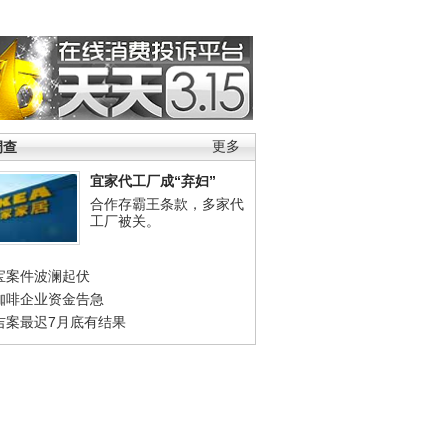
调查
更多
宜家代工厂成“弃妇”
合作存霸王条款，多家代
工厂被关。
宝案件波澜起伏
咖啡企业资金告急
吉案最迟7月底有结果