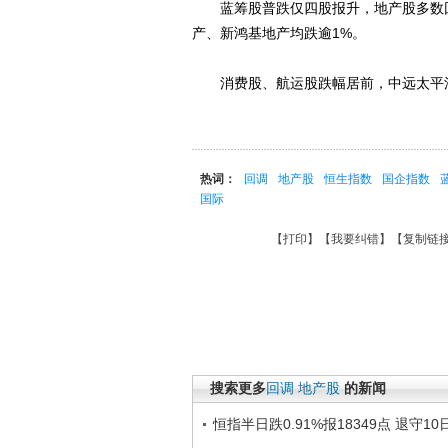
蓝筹股普跌仅四股报升，地产股多数回调
产、新鸿基地产均跌逾1%。
消费股、航运股跌幅居前，中远太平洋
热词：
回调
地产股
恒生指数
国企指数
国际
【
打印
】【
我要纠错
】【
复制链
搜索更多
回调
地产股
的新闻
恒指半日跌0.91%报18349点 退守1