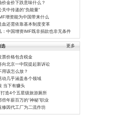
油价金价下跌意味什么？
公关中传递的“负能量”
IMF增资能为中国带来什么
造血还需依靠基本制度变革
凡：中国增资IMF既非捐款也非无条件
精选
更多
发票价格包含税金
将向北京一中院提起新诉讼
不用该怎么放？
活动几乎涵盖各个领域
银 当下有赚头
0万打造4个五星级旅游厕所
那些年薪百万的“神秘”职业
返修因代工厂为二流作坊