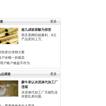
调查
更多
超九成玻尿酸为假货
用关系网织就暴利，8元
产品卖到上万。
素热牵出传销大案
账户余额一折贱卖
店用户账户被盗不作为
热点调查
更多
蒙牛承认冰淇淋代加工厂
违规
冰淇淋代加工厂天辅乳业
存脏乱差问题。
协：苹果维修条款太霸道