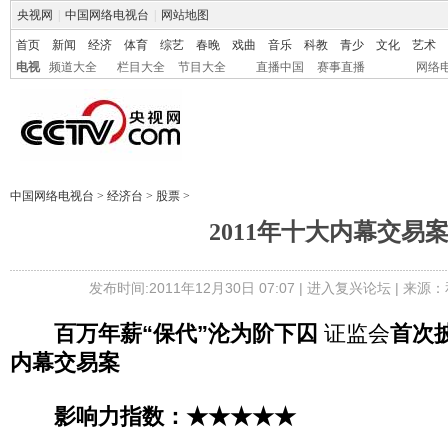
央视网
|
中国网络电视台
|
网站地图
首页
新闻
经济
体育
综艺
春晚
戏曲
音乐
科教
青少
文化
艺术
电视
频道大全
栏目大全
节目大全
直播中国
赛事直播
网络
中国网络电视台
>
经济台
>
股票
>
2011年十大内幕交易
发布时间:2011年12月30日 07:07 |
进入复兴论坛
| 来源：
百万年薪“保代”沦为阶下囚
证监会
首次
内幕交易案
影响力指数：★★★★★