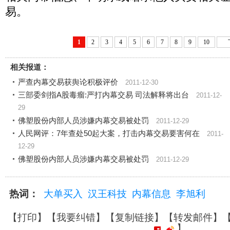
易。
1
2
3
4
5
6
7
8
9
10
相关报道：
严查内幕交易获舆论积极评价
2011-12-30
三部委剑指A股毒瘤:严打内幕交易 司法解释将出台
2011-12-
29
佛塑股份内部人员涉嫌内幕交易被处罚
2011-12-29
人民网评：7年查处50起大案，打击内幕交易要害何在
2011-
12-29
佛塑股份内部人员涉嫌内幕交易被处罚
2011-12-29
热词：
大单买入
汉王科技
内幕信息
李旭利
【
打印
】【
我要纠错
】【
复制链接
】【
转发邮件
】
】