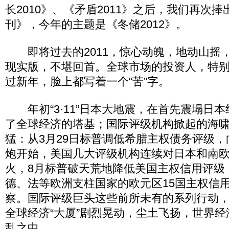
长2010》、《矛盾2011》之后，我们再次捧
刊》，今年的主题是《冬储2012》。
即将过去的2011，惊心动魄，地动山摇，犹
现实版，不堪回首。全球市场的投资人，特别
过新年，脸上都写着一个“苦”字。
年初“3·11”日本大地震，在首先震塌日
了全球经济的塔基；国际评级机构掀起的海
猛：从3月29日标普调低希腊主权债务评级
炮开始，美国几大评级机构连续对日本和南
火，8月标普破天荒地降低美国主权信用评级
德、法等欧洲支柱国家的欧元区15国主权信
察。国际评级巨头这些前所未有的系列行动
全球经济“大厦”剧烈晃动，尘土飞扬，世界
乱之中。