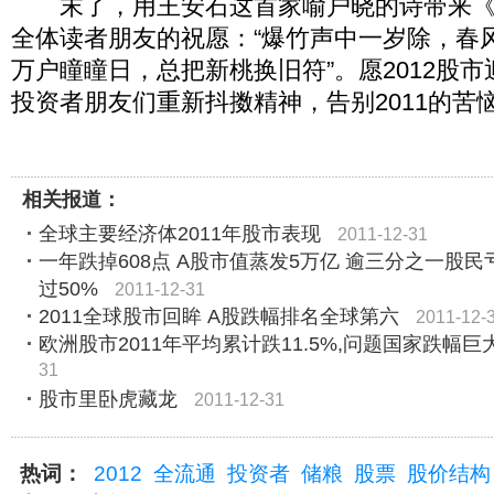
末了，用王安石这首家喻户晓的诗带来《
全体读者朋友的祝愿：“爆竹声中一岁除，春
万户瞳瞳日，总把新桃换旧符”。愿2012股市
投资者朋友们重新抖擞精神，告别2011的苦恼
相关报道：
全球主要经济体2011年股市表现
2011-12-31
一年跌掉608点 A股市值蒸发5万亿 逾三分之一股
过50%
2011-12-31
2011全球股市回眸 A股跌幅排名全球第六
2011-12-
欧洲股市2011年平均累计跌11.5%,问题国家跌幅巨
31
股市里卧虎藏龙
2011-12-31
热词：
2012
全流通
投资者
储粮
股票
股价结构