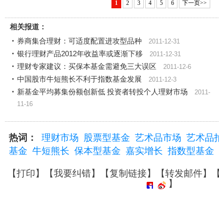
1
2
3
4
5
6
下一页>>
相关报道：
券商集合理财：可适度配置进攻型品种
2011-12-31
银行理财产品2012年收益率或逐渐下移
2011-12-31
理财专家建议：买保本基金需避免三大误区
2011-12-6
中国股市牛短熊长不利于指数基金发展
2011-12-3
新基金平均募集份额创新低 投资者转投个人理财市场
2011-
11-16
热词：
理财市场
股票型基金
艺术品市场
艺术品
基金
牛短熊长
保本型基金
嘉实增长
指数型基金
【
打印
】【
我要纠错
】【
复制链接
】【
转发邮件
】
】