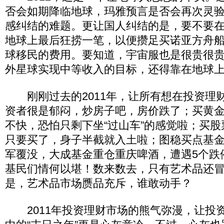
否会如期降临地球，玛雅预言是否会再次灵
感纠结的难题。更让国人纠结的是，要不要
地球上最后狂捞一笔，以便攒足买诺亚方舟
球移民的费用。要知道，宇宙服也是很贵很
外星球实现中等收入的目标，还得靠在地球
刚刚过去的2011年，让所有想在投资理
资者很是郁闷，炒房子吧，房价跌了；买黄
不快，恐怕只剩下坐“过山车”的感觉啦；买
只要买了，身子半截就入土啦；图稳买点基
军覆没，大成基金重仓重庆啤酒，遭遇5个跌
基民们情何以堪！数来数去，只有艺术品还
是，艺术品市场赝品充斥，谁敢动手？
2011年投资理财市场的熊气弥漫，让投资者