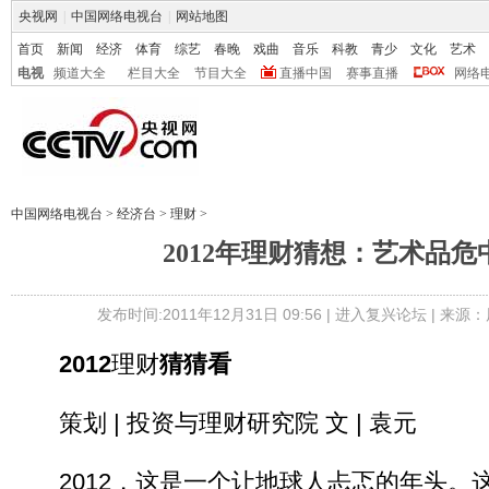
央视网
|
中国网络电视台
|
网站地图
首页
新闻
经济
体育
综艺
春晚
戏曲
音乐
科教
青少
文化
艺术
电视
频道大全
栏目大全
节目大全
直播中国
赛事直播
网络
中国网络电视台
>
经济台
>
理财
>
2012年理财猜想：艺术品危
发布时间:2011年12月31日 09:56 |
进入复兴论坛
| 来源：
2012
理财
猜猜看
策划 | 投资与理财研究院 文 | 袁元
2012，这是一个让地球人忐忑的年头。