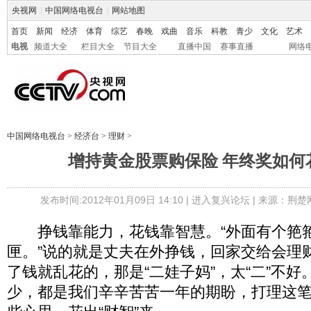
央视网
|
中国网络电视台
|
网站地图
首页
新闻
经济
体育
综艺
春晚
戏曲
音乐
科教
青少
文化
艺术
电视
频道大全
栏目大全
节目大全
直播中国
赛事直播
网络
中国网络电视台
>
经济台
>
理财
>
增持黄金股票购保险 年终奖如何
发布时间:2012年01月09日 14:10 |
进入复兴论坛
| 来源：荆楚
挣钱靠能力，花钱靠智慧。“外面有个筢
匣。”说的就是丈夫在外挣钱，回家交给会理
了钱就乱花的，那是“二娃子妈”，太“二”不
少，都是我们辛辛苦苦一年的期盼，打理这