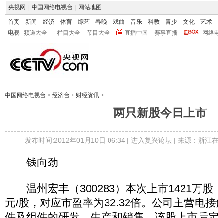
央视网
|
中国网络电视台
|
网站地图
首页
新闻
经济
体育
综艺
春晚
戏曲
音乐
科教
青少
文化
艺术
电视
频道大全
栏目大全
节目大全
直播中国
赛事直播
网络
中国网络电视台
>
经济台
>
财经资讯
>
两只新股今日上市
发布时间:2012年01月10日 06:34 |
进入复兴论坛
| 来源：浙江在
钱向劲
温州宏丰（300283）本次上市1421万股
元/股，对应市盈率为32.32倍。公司主营电
件及组件的研发、生产和销售。该股上市后定位