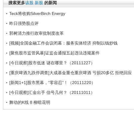
搜索更多
该股
新股
的新闻
Teck将收购SilverBirch Energy
昨日强势股点评
郭树清力推行政审批制度改革
[视频]全国金融工作会议闭幕：服务实体经济 抑制以钱炒钱
[聚焦股市监管风暴]证监会通报五起违法违规案件
[今日观察]股市低迷 谜在哪里？（20111227）
[重庆啤酒九跌停调查]大成基金重仓重庆啤酒 亏损20多亿 拒绝回应
[新闻1+1]股市黑幕，“零容忍”！（20111220）
[今日观察]汇金出手 信号几何？（20111011）
舞动的K线 8 柳暗花明