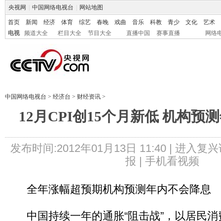
央视网
|
中国网络电视台
|
网站地图
首页
新闻
经济
体育
综艺
春晚
戏曲
音乐
科教
青少
文化
艺术
电视
频道大全
栏目大全
节目大全
直播中国
赛事直播
网络
中国网络电视台
>
经济台
>
财经资讯
>
12月CPI创15个月新低 机构
发布时间:2012年01月13日 11:40 |
进入复兴
报 |
手机看视频
全年涨幅超预期机构预测年内不会降息
中国持续一年的通胀“阻击战”，以居民消费价