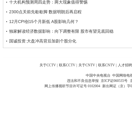
十大机构预测周四走势：两大现象值得警惕
2300点关前先歇歇脚 数据明朗后再启程
12月CPI创15个月新低 A股影响几何？
独家解读经济数据影响：向下调整有限 股市有望见底回稳
国诚投资:大盘冲高背后加剧个股分化
关于CCTV
|
联系CCTV
|
关于CNTV
|
联系CNTV
|
人才招聘
中国中央电视台 中国网络电
违法和不良信息举报
京ICP证060535号
网上传播视听节目许可证号 0102004
新出网证（京）字0