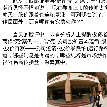
此次，西部证券再传借"壳"之风，已有股民
老肖见怪不怪地说："现在券商上市的传闻太多
冲天，股价跟着也连续暴涨，可到现在除了广
作层面外，还有哪家有实质动作？"
当天的股评中，即有分析人士提醒投资者
商借"壳"案例中，借"壳"公司股价基本遵循"股
-股价再涨——公司澄清--股价暴跌"的运行
道，哪些消息是有谱的，哪些纯粹是市场炒
很容易高位接盘，深套其中。