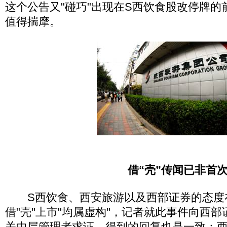
这个公告又"碰巧"出现在S西饮食股改停牌的
值得揣摩。
借“壳”传闻已非首
S西饮食、西安旅游以及西部证券的态度在
借"壳"上市"均属虚构"，记者就此事件向西
关中层管理者求证，得到的回复也是一致：