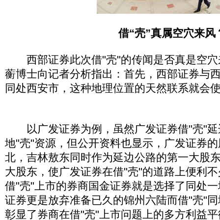
借“壳”真属空穴来风
西部证券此次借"壳"的传闻是否真是空穴
蘅博士向记者分析指出：首先，西部证券与
同处西安市，这种地理位置的天然联系就会
以广发证券为例，虽然广发证券借"壳"延
地"壳"资源，但公开资料也显示，广发证券
北，吉林敖东同时作为延边公路的第一大股
大股东，使广发证券在借"壳"的道路上便利
借"壳"上市的券商国金证券就是选择了同处一
证券更是放弃准备已久的锦州六陆而借"壳"
彰显了券商在借"壳"上市问题上的多方利益