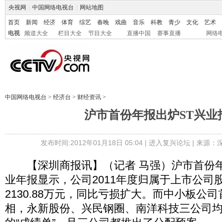
央视网
|
中国网络电视台
|
网站地图
首页
新闻
经济
体育
综艺
春晚
戏曲
音乐
科教
青少
文化
艺术
电视
频道大全
栏目大全
节目大全
直播中国
赛事直播
网络
中国网络电视台
>
经济台
>
财经资讯
>
沪市首份年报出炉ST兴业
发布时间:2012年01月18日 05:04 |
进入复兴论坛
| 来源：
【深圳商报讯】（记者 马强）沪市首份年
业年报显示，公司2011年度归属于上市公司
2130.88万元，同比亏损扩大。而中小板公
相，永新股份、兴民钢圈、南洋科技三公司