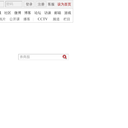
登录
注册
客服
设为首页
城
社区
微博
博客
论坛
访谈
邮箱
游戏
画片
公开课
播客
|
CCTV
频道
栏目