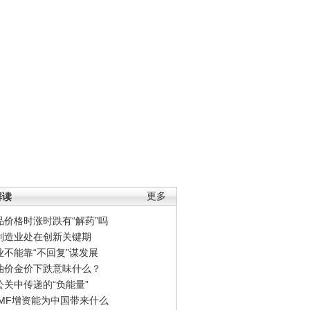
解读
更多
品价格时涨时跌有“解药”吗
制造业处在创新关键期
业不能靠“不回复”谋发展
油价金价下跌意味什么？
公关中传递的“负能量”
IMF增资能为中国带来什么