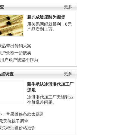
调查
更多
超九成玻尿酸为假货
用关系网织就暴利，8元
产品卖到上万。
素热牵出传销大案
账户余额一折贱卖
店用户账户被盗不作为
热点调查
更多
蒙牛承认冰淇淋代加工厂
违规
冰淇淋代加工厂天辅乳业
存脏乱差问题。
协：苹果维修条款太霸道
0元天价粽子调查
家乐福涉嫌价格欺诈