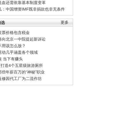
造血还需依靠基本制度变革
凡：中国增资IMF既非捐款也非无条件
精选
更多
发票价格包含税金
将向北京一中院提起新诉讼
不用该怎么放？
活动几乎涵盖各个领域
银 当下有赚头
0万打造4个五星级旅游厕所
那些年薪百万的“神秘”职业
返修因代工厂为二流作坊