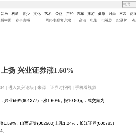
音乐
科教
青少
文化
艺术
公益
产经
汽车
旅游
健康
时尚
三农
商
直播中国
赛事直播
网络电视客户端
|
高清
电影
电视剧
纪录片
动
上扬 兴业证券涨1.60%
4 |
进入复兴论坛
| 来源：证券时报网 |
手机看视频
业证券(601377)上涨1.60%，报10.80元，成交额为
59%，山西证券(002500)上涨1.24%，长江证券(000783)
5%。