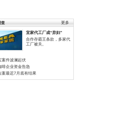
调查
更多
宜家代工厂成“弃妇”
合作存霸王条款，多家代
工厂被关。
宝案件波澜起伏
咖啡企业资金告急
吉案最迟7月底有结果