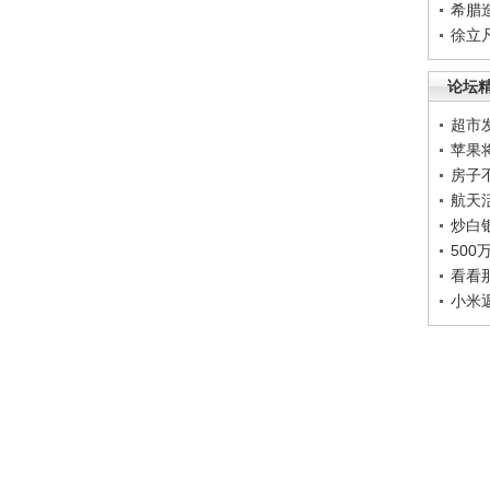
希腊
徐立
论坛
超市
苹果
房子
航天
炒白
50
看看
小米