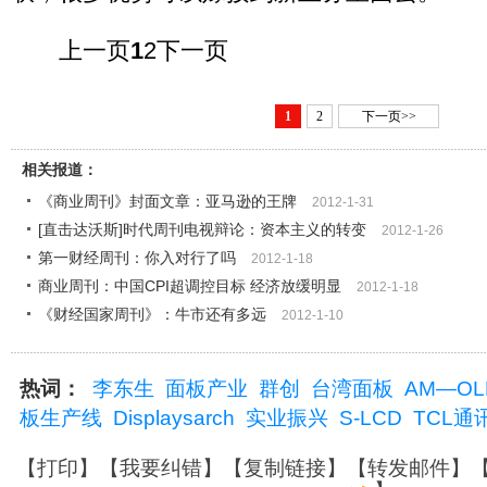
上一页
1
2下一页
1
2
下一页>>
相关报道：
《商业周刊》封面文章：亚马逊的王牌
2012-1-31
[直击达沃斯]时代周刊电视辩论：资本主义的转变
2012-1-26
第一财经周刊：你入对行了吗
2012-1-18
商业周刊：中国CPI超调控目标 经济放缓明显
2012-1-18
《财经国家周刊》：牛市还有多远
2012-1-10
热词：
李东生
面板产业
群创
台湾面板
AM—OL
板生产线
Displaysarch
实业振兴
S-LCD
TCL通
【
打印
】【
我要纠错
】【
复制链接
】【
转发邮件
】