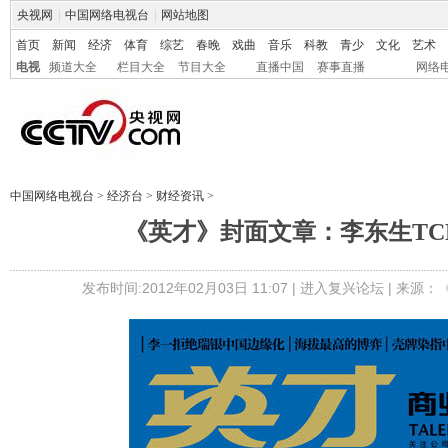
央视网
|
中国网络电视台
|
网站地图
首页
新闻
经济
体育
综艺
春晚
戏曲
音乐
科教
青少
文化
艺术
电视
频道大全
栏目大全
节目大全
直播中国
赛事直播
网络
中国网络电视台
>
经济台
>
财经资讯
>
《英才》封面文章：李东生TC
发布时间:2012年02月03日 11:07 |
进入复兴论坛
| 来源：