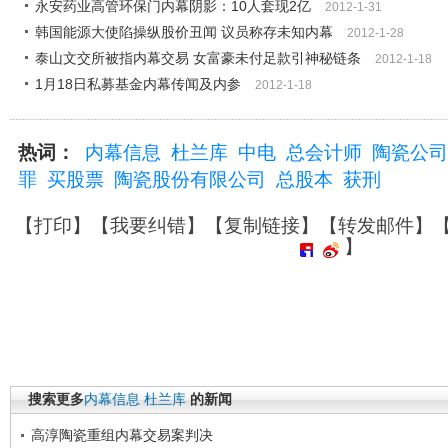
永安药业高管环保门内幕阴影：10人套现2亿
2012-1-31
韩国能源大使陷操纵股价丑闻 议员称存未知内幕
2012-1-28
泰山文交所被指内幕交易 女富豪未付足款引神秘链条
2012-1-18
1月18日私募基金内幕传闻及内参
2012-1-18
热词：
内幕信息
杜兰库
中电
总会计师
陶瓷公司
罪
买股票
陶瓷股份有限公司
总股本
获刑
【
打印
】【
我要纠错
】【
复制链接
】【
转发邮件
】
】
搜索更多
内幕信息
杜兰库
的新闻
高淳陶瓷重组内幕交易案判决