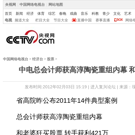
央视网
|
中国网络电视台
|
网站地图
首页
新闻
经济
体育
综艺
春晚
戏曲
音乐
科教
青少
文化
艺术
电视
频道大全
栏目大全
节目大全
直播中国
赛事直播
网络
中国网络电视台
>
经济台
>
股票
>
中电总会计师获高淳陶瓷重组内幕 
发布时间:2012年02月03日 15:19 |
进入复兴论坛
| 来源：
省高院昨公布2011年14件典型案例
总会计师获高淳陶瓷重组内幕
和老婆狂买股票 转手获利421万