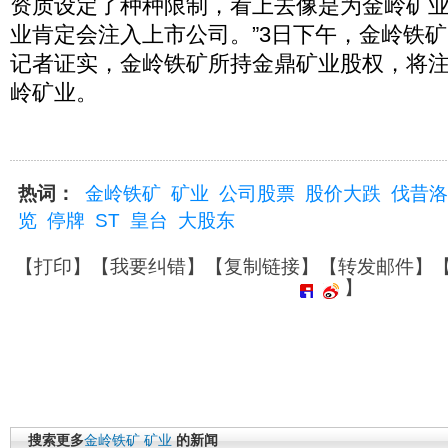
资质设定了种种限制，看上去像是为金岭矿业“
业肯定会注入上市公司。”3日下午，金岭铁
记者证实，金岭铁矿所持金鼎矿业股权，将
岭矿业。
热词：
金岭铁矿
矿业
公司股票
股价大跌
伐昔洛
览
停牌
ST
皇台
大股东
【
打印
】【
我要纠错
】【
复制链接
】【
转发邮件
】
】
搜索更多
金岭铁矿
矿业
的新闻