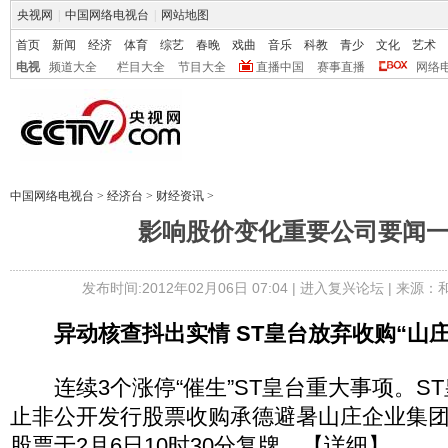
央视网
|
中国网络电视台
|
网站地图
首页
新闻
经济
体育
综艺
春晚
戏曲
音乐
科教
青少
文化
艺术
电视
频道大全
栏目大全
节目大全
直播中国
赛事直播
网络
中国网络电视台
>
经济台
>
财经资讯
>
影响股价变化重要公司要闻一览(
发布时间:2012年02月06日 07:04 |
进入复兴论坛
| 来源：
异动核查抖出实情 ST皇台放弃收购“山庄
连续3个涨停“催生”ST皇台重大事项。S
止非公开发行股票收购承德避暑山庄企业集
股票于2月6日10时30分复牌。【详细】