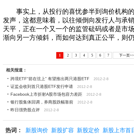
事实上，从投行的喜忧参半到询价机构的
发声，这都意味着，以往倾倒向发行人与承
天平，正在一个又一个的监管砝码或者是市
渐向另一方倾斜，而如何达到真正公平，则
1
2
3
4
5
6
7
下一页>>
相关报道：
跨境ETF“箭在弦上” 有望推出两只港股ETF
2012-2-8
证监会收到首只港股ETF发行申请
2012-2-8
Facebook上市折射A股市场包容力差距
2012-2-8
银行股集体回调，券商股跌幅靠前
2012-2-8
昨日强势股点评
2012-2-8
热词：
新股询价
新股扩容
新股定价
新股上市首