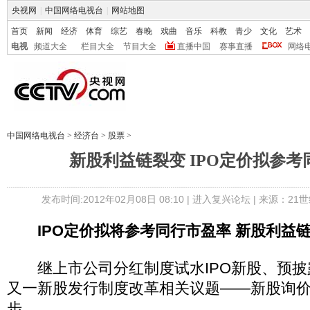
央视网
|
中国网络电视台
|
网站地图
首页
新闻
经济
体育
综艺
春晚
戏曲
音乐
科教
青少
文化
艺术
电视
频道大全
栏目大全
节目大全
直播中国
赛事直播
网络
中国网络电视台
>
经济台
>
股票
>
新股利益链裂变 IPO定价拟参
发布时间:2012年02月08日 08:10 |
进入复兴论坛
| 来源：21
IPO定价拟将参考同行市盈率 新股利益
继上市公司分红制度试水IPO新股、预披
又一新股发行制度改革相关议题——新股询
步。