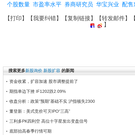
个股数量
市盈率水平
券商研究员
华宝兴业
配售
【
打印
】【
我要纠错
】【
复制链接
】【
转发邮件
】
】
搜索更多
新股询价
新股扩容
的新闻
资金收紧，扩容加速 股市调整提前了
期指单边下挫 IF1202跌2.09%
收盘分析：政策“预期”基础不实 沪指顿失2300
董登新：美式竞价可灭IPO“三高”
三利多PK四利空 高位十字星发出变盘信号
底部抬高春季行情可期