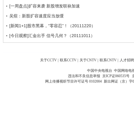
[一周盘点]扩容来袭 新股增发联袂加速
吴煊：新股扩容速度应当放缓
[新闻1+1]股市黑幕，“零容忍”！（20111220）
[今日观察]汇金出手 信号几何？（20111011）
关于CCTV
|
联系CCTV
|
关于CNTV
|
联系CNTV
|
人才招聘
中国中央电视台 中国网络电
违法和不良信息举报
京ICP证060535号
网上传播视听节目许可证号 0102004
新出网证（京）字0