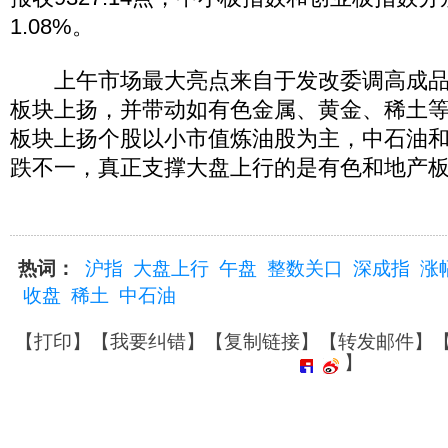
1.08%。
上午市场最大亮点来自于发改委调高成品
板块上扬，并带动如有色金属、黄金、稀土
板块上扬个股以小市值炼油股为主，中石油
跌不一，真正支撑大盘上行的是有色和地产
热词：
沪指
大盘上行
午盘
整数关口
深成指
涨
收盘
稀土
中石油
【
打印
】【
我要纠错
】【
复制链接
】【
转发邮件
】
】