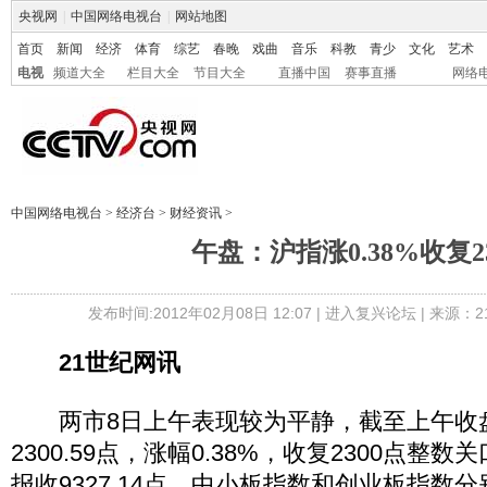
央视网
|
中国网络电视台
|
网站地图
首页
新闻
经济
体育
综艺
春晚
戏曲
音乐
科教
青少
文化
艺术
电视
频道大全
栏目大全
节目大全
直播中国
赛事直播
网络
中国网络电视台
>
经济台
>
财经资讯
>
午盘：沪指涨0.38%收复23
发布时间:2012年02月08日 12:07 |
进入复兴论坛
| 来源：2
21世纪网讯
两市8日上午表现较为平静，截至上午收
2300.59点，涨幅0.38%，收复2300点整数
报收9327.14点，中小板指数和创业板指数分别