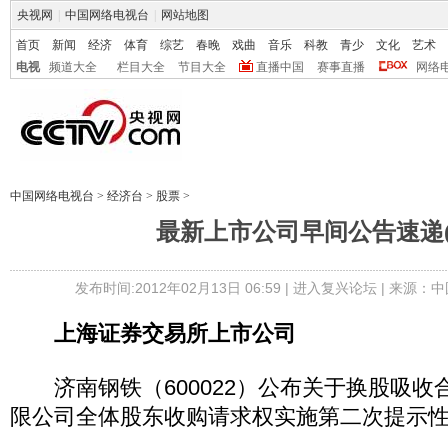
央视网
|
中国网络电视台
|
网站地图
首页
新闻
经济
体育
综艺
春晚
戏曲
音乐
科教
青少
文化
艺术
电视
频道大全
栏目大全
节目大全
直播中国
赛事直播
网络
中国网络电视台
>
经济台
>
股票
>
最新上市公司早间公告速递(2.
发布时间:2012年02月13日 06:59 |
进入复兴论坛
| 来源：中
上海证券交易所上市公司
济南钢铁（600022）公布关于换股吸收
限公司全体股东收购请求权实施第二次提示