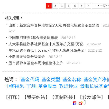
1
2
3
4
5
6
7
下一页>>
相关报道：
山西：新农合筹资标准增至290元 将强化新农合基金监管
2012
2-12
中国银河证券?基金绩效周报表
2012-2-12
人大常委建议将社保基金未来五年扩充至2万亿
2012-2-12
单笔认购不得低于5万元 小散将无缘新分级基金
2012-2-12
小散将无缘新分级基金
2012-2-12
股市反弹令基金本周净值整体上升
2012-2-11
热词：
基金代码
基金类型
基金名称
基金资产净
中签结果
宇顺
基金股票
敦煌种业
景顺长城基金
【
打印
】【
我要纠错
】【
复制链接
】【
转发邮件
】
】