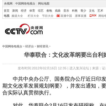
央视网
|
中国网络电视台
|
网站地图
首页
新闻
经济
体育
综艺
春晚
戏曲
音乐
科教
青少
文化
艺术
电视
频道大全
栏目大全
节目大全
直播中国
赛事直播
网络
中国网络电视台
>
经济台
>
财经资讯
>
华泰联合：文化改革纲要出台利
发布时间:2012年02月16日 12:35 |
进入复兴论坛
| 来源：证
中共中央办公厅、国务院办公厅近日印发了
期文化改革发展规划纲要》，并发出通知，
合实际认真贯彻执行。
对此，华泰联合2月16日发布研报称，在