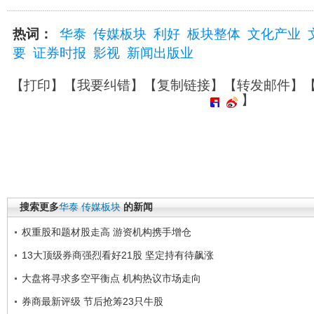
热词：
华泰
传媒板块
利好
板块整体
文化产业
要
证券时报
影视
新闻出版业
【
打印
】【
我要纠错
】【
复制链接
】【
转发邮件
】
】
搜索更多
华泰
传媒板块
的新闻
权重股和题材股走高 游资机构携手增仓
13大顶级券商强烈看好21股 坚定持有待飙涨
大盘将寻求多空平衡点 机构热议市场走向
券商最新评级 节后抢筹23只牛股