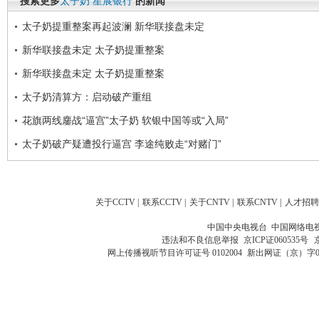
搜索更多
太子奶
星展银行
的新闻
太子奶提重整案再起波澜 新华联接盘未定
新华联接盘未定 太子奶提重整案
新华联接盘未定 太子奶提重整案
太子奶清算方：启动破产重组
花旗两线鏖战“逼宫”太子奶 软银中国等或“入局”
太子奶破产疑遭投行逼宫 李途纯败走“对赌门”
关于CCTV
|
联系CCTV
|
关于CNTV
|
联系CNTV
|
人才招聘
中国中央电视台 中国网络电
违法和不良信息举报
京ICP证060535号
网上传播视听节目许可证号 0102004
新出网证（京）字0