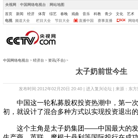
央视网
|
中国网络电视台
|
网站地图
首页
新闻
经济
体育
综艺
春晚
戏曲
音乐
科教
青少
文化
艺术
电视
频道大全
栏目大全
节目大全
直播中国
赛事直播
网络
中国网络电视台
>
经济台
>
资讯(不合)
>
太子奶前世今生
发布时间:2012年02月20日 20:40 |
进入复兴论坛
| 来源：东方
中国这一轮私募股权投资热潮中，第一次
初，就设计了混合多种方式以实现投资退出
这个主角是太子奶集团——中国最大的发
生产商。英联、摩根士丹利等国际投行在成