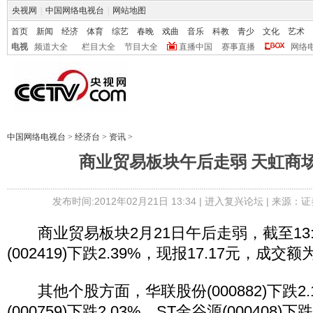
央视网
|
中国网络电视台
|
网站地图
首页
新闻
经济
体育
综艺
春晚
戏曲
音乐
科教
青少
文化
艺术
电视
频道大全
栏目大全
节目大全
直播中国
赛事直播
网络
中国网络电视台
>
经济台
>
资讯
>
商业贸易板块午后走弱 天虹商场跌
发布时间:2012年02月21日 13:34 |
进入复兴论坛
| 来源：证
商业贸易板块2月21日午后走弱，截至13:
(002419)下跌2.39%，现报17.17元，成交额为
其他个股方面，华联股份(000882)下跌2.
(000759)下跌2.03%，ST金谷源(000408)