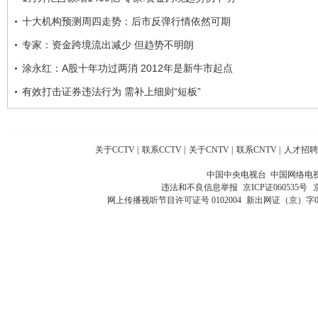
十大机构预测周四走势：后市反弹行情依然可期
专家：资金跨境流出减少 但趋势不明朗
涂永红：A股十年功过两消 2012年是新牛市起点
有效打击证券违法行为 需补上细则“短板”
关于CCTV
|
联系CCTV
|
关于CNTV
|
联系CNTV
|
人才招聘
中国中央电视台 中国网络电
违法和不良信息举报
京ICP证060535号
网上传播视听节目许可证号 0102004
新出网证（京）字0