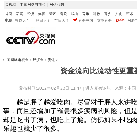
央视网
|
中国网络电视台
|
网站地图
首页
新闻
经济
体育
综艺
春晚
戏曲
音乐
科教
青少
文化
艺术
电视
频道大全
栏目大全
节目大全
直播中国
赛事直播
网络
中国网络电视台
>
经济台
>
资讯
>
资金流向比流动性更重
发布时间:2012年02月23日 11:47 |
进入复兴论坛
| 来源：中国
越是胖子越爱吃肉。尽管对于胖人来讲吃
事，而且还增加了罹患很多疾病的风险，但
却是吃出了病，也吃上了瘾。仿佛如果不吃
乐趣也就少了很多。