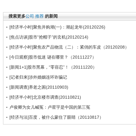
搜索更多
公司
推荐
的新闻
[经济半小时]聚焦并购潮(一)：潮起龙年(20120226)
[焦点访谈]股市“抢帽子”的玄机(20120214)
[经济半小时]聚焦农产品物流（二）：紧俏的车皮（20120208）
[今日观察]股市低迷 谜在哪里？（20111227）
[新闻1+1]股市黑幕，“零容忍”！（20111220）
[记者归来]涉外婚姻连环诈骗记
[新闻调查]养老之困(20110903)
[经济半小时]北京楼市调查(20110821)
卢俊卿为女儿喊冤：卢星宇是中国的第三冤
[经济与法]百度，被什么蒙住了眼睛（20110817）