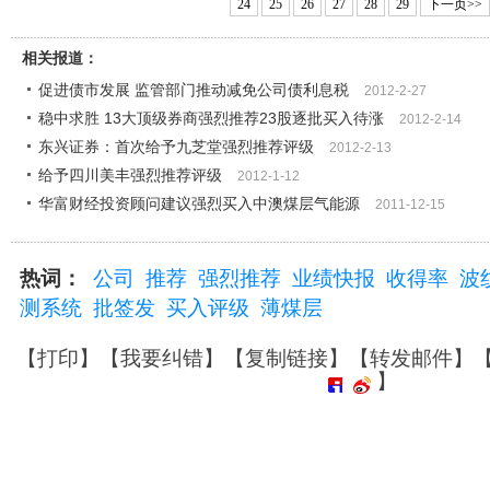
24
25
26
27
28
29
下一页>>
相关报道：
促进债市发展 监管部门推动减免公司债利息税
2012-2-27
稳中求胜 13大顶级券商强烈推荐23股逐批买入待涨
2012-2-14
东兴证券：首次给予九芝堂强烈推荐评级
2012-2-13
给予四川美丰强烈推荐评级
2012-1-12
华富财经投资顾问建议强烈买入中澳煤层气能源
2011-12-15
热词：
公司
推荐
强烈推荐
业绩快报
收得率
波
测系统
批签发
买入评级
薄煤层
【
打印
】【
我要纠错
】【
复制链接
】【
转发邮件
】
】