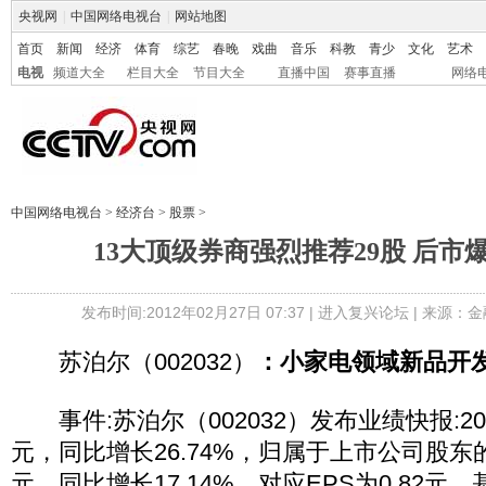
央视网
|
中国网络电视台
|
网站地图
首页
新闻
经济
体育
综艺
春晚
戏曲
音乐
科教
青少
文化
艺术
电视
频道大全
栏目大全
节目大全
直播中国
赛事直播
网络
中国网络电视台
>
经济台
>
股票
>
13大顶级券商强烈推荐29股 后市
发布时间:2012年02月27日 07:37 |
进入复兴论坛
| 来源：金
苏泊尔（002032）
：小家电领域新品开
事件:苏泊尔（002032）发布业绩快报:201
元，同比增长26.74%，归属于上市公司股东的
元，同比增长17.14%，对应EPS为0.82