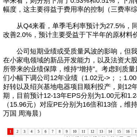
率来看，则分别下滑了0.53%和0.51%，
幅度，这主要得益于费用率的控制（三费率综合
从Q4来看，单季毛利率预计为27.5%，同
改善2.0%，预计主要受益于下半年的原材料
公司短期业绩或受质量风波的影响，但我
在小家电领域的新品开发能力，以及法资大
所带来的业绩保障，维持“增持”。考虑到质量
们小幅下调公司12年业绩（1.02元->；；1.
好转以及绍兴基地电器项目顺利投产，则12
期，目前预计12-13年EPS分别为1.00元和1
（15.96元）对应PE分别为16倍和13倍，维
万国 周海晨）
1
2
3
4
5
6
7
8
9
10
11
12
13
14
15
16
1