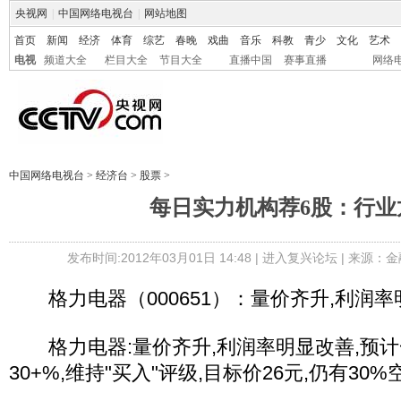
央视网
|
中国网络电视台
|
网站地图
首页
新闻
经济
体育
综艺
春晚
戏曲
音乐
科教
青少
文化
艺术
电视
频道大全
栏目大全
节目大全
直播中国
赛事直播
网络
中国网络电视台
>
经济台
>
股票
>
每日实力机构荐6股：行业
发布时间:2012年03月01日 14:48 |
进入复兴论坛
| 来源：金
格力电器（000651）：量价齐升,利润率
格力电器:量价齐升,利润率明显改善,预计
30+%,维持"买入"评级,目标价26元,仍有30%