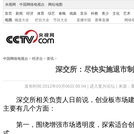
央视网
|
中国网络电视台
|
网站地图
首页
新闻
经济
体育
综艺
春晚
戏曲
音乐
科教
青少
文化
艺术
电视
频道大全
栏目大全
节目大全
直播中国
赛事直播
网络
中国网络电视台
>
经济台
>
资讯
>
深交所：尽快实施退市
发布时间:2012年03月06日 05:04 |
进入复兴论坛
| 来源：
深交所相关负责人日前说，创业板市场建
主要有几个方面：
第一，围绕增强市场透明度，探索适合创
式。