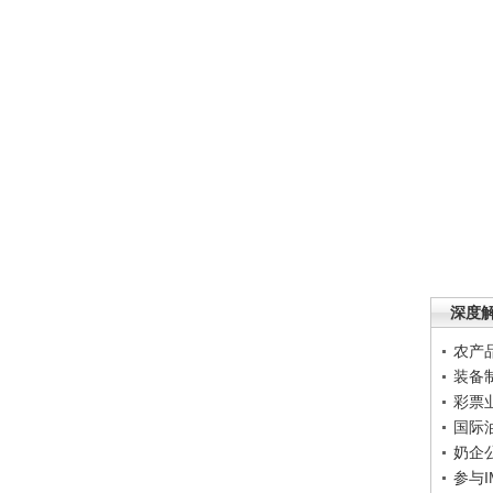
深度
农产
装备
彩票
国际
奶企
参与