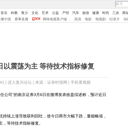
音乐
科教
青少
文化
艺术
公益
产经
汽车
旅游
健康
时尚
三农
商
直播中国
赛事直播
网络电视客户端
|
高清
电影
电视剧
纪录片
动
日以震荡为主 等待技术指标修复
1 |
进入复兴论坛
| 来源：证券时报网 |
手机看视频
公司”的南京证券3月6日在微博发表收盘综述称，预计近日
持续上涨导致获利回吐，使今日两市大幅下跌，量能略缩，
主，等待技术指标修复。