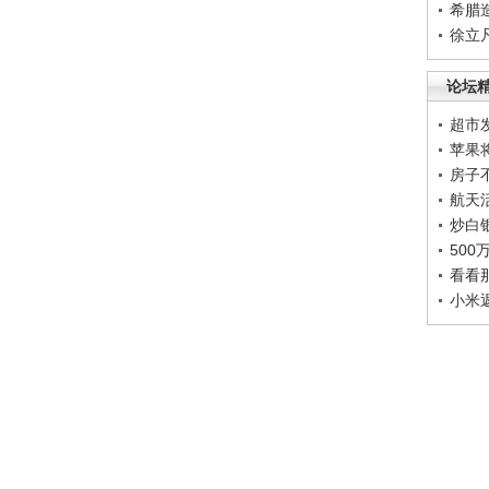
希腊
徐立
论坛
超市
苹果
房子
航天
炒白
50
看看
小米