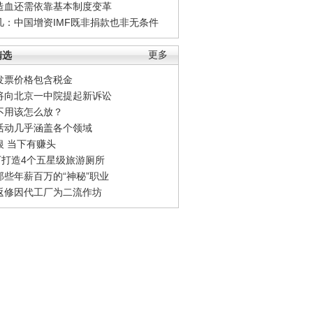
造血还需依靠基本制度变革
凡：中国增资IMF既非捐款也非无条件
精选
更多
发票价格包含税金
将向北京一中院提起新诉讼
不用该怎么放？
活动几乎涵盖各个领域
银 当下有赚头
0万打造4个五星级旅游厕所
那些年薪百万的“神秘”职业
返修因代工厂为二流作坊