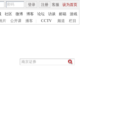
登录
注册
客服
设为首页
城
社区
微博
博客
论坛
访谈
邮箱
游戏
画片
公开课
播客
|
CCTV
频道
栏目