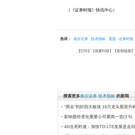
（《证券时报》快讯中心）
热词：
南京证券
技术指标
震荡
证券时报
【
打印
】【
我要纠错
】【
复制链接
】
搜索更多
南京证券
技术指标
的新闻
“两会”利好四大板块 16只龙头股迎升
影响股价变化重要公司要闻一览(3.5)
4G生死时速：加快TD-LTE发展是走