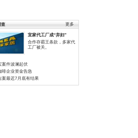
调查
更多
宜家代工厂成“弃妇”
合作存霸王条款，多家代
工厂被关。
宝案件波澜起伏
咖啡企业资金告急
吉案最迟7月底有结果