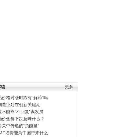
解读
更多
品价格时涨时跌有“解药”吗
制造业处在创新关键期
业不能靠“不回复”谋发展
油价金价下跌意味什么？
公关中传递的“负能量”
IMF增资能为中国带来什么