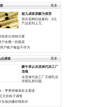
调查
更多
超九成玻尿酸为假货
用关系网织就暴利，8元
产品卖到上万。
素热牵出传销大案
账户余额一折贱卖
店用户账户被盗不作为
热点调查
更多
蒙牛承认冰淇淋代加工厂
违规
冰淇淋代加工厂天辅乳业
存脏乱差问题。
协：苹果维修条款太霸道
0元天价粽子调查
家乐福涉嫌价格欺诈