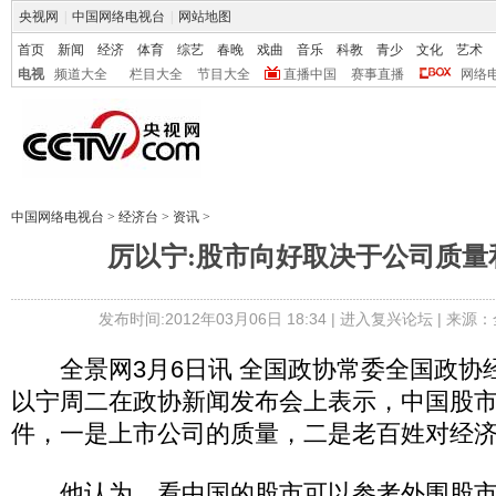
央视网
|
中国网络电视台
|
网站地图
首页
新闻
经济
体育
综艺
春晚
戏曲
音乐
科教
青少
文化
艺术
电视
频道大全
栏目大全
节目大全
直播中国
赛事直播
网络
中国网络电视台
>
经济台
>
资讯
>
厉以宁:股市向好取决于公司质量
发布时间:2012年03月06日 18:34 |
进入复兴论坛
| 来源：
全景网3月6日讯 全国政协常委全国政协
以宁周二在政协新闻发布会上表示，中国股
件，一是上市公司的质量，二是老百姓对经
他认为，看中国的股市可以参考外围股市