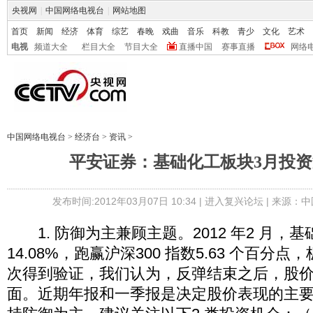
央视网
|
中国网络电视台
|
网站地图
首页
新闻
经济
体育
综艺
春晚
戏曲
音乐
科教
青少
文化
艺术
电视
频道大全
栏目大全
节目大全
直播中国
赛事直播
网络
中国网络电视台
>
经济台
>
资讯
>
平安证券：基础化工板块3月投资
发布时间:2012年03月07日 10:34 |
进入复兴论坛
| 来源：中
1. 防御为主兼顾主题。2012 年2 月，
14.08%，跑赢沪深300 指数5.63 个百分
次得到验证，我们认为，反弹结束之后，股
面。近期年报和一季报是决定股价表现的主要