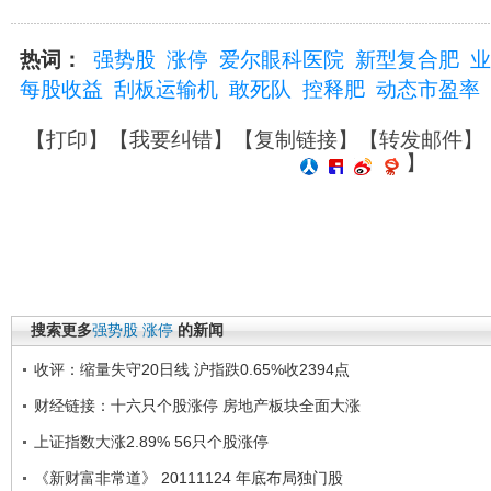
热词：
强势股
涨停
爱尔眼科医院
新型复合肥
业
每股收益
刮板运输机
敢死队
控释肥
动态市盈率
【
打印
】【
我要纠错
】【
复制链接
】【
转发邮件
】
】
搜索更多
强势股
涨停
的新闻
收评：缩量失守20日线 沪指跌0.65%收2394点
财经链接：十六只个股涨停 房地产板块全面大涨
上证指数大涨2.89% 56只个股涨停
《新财富非常道》 20111124 年底布局独门股