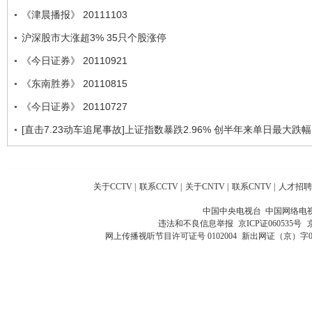
《津晨播报》 20111103
沪深股市大涨超3% 35只个股涨停
《今日证券》 20110921
《东南胜券》 20110815
《今日证券》 20110727
[直击7.23动车追尾事故]上证指数暴跌2.96% 创半年来单日最大跌幅
关于CCTV
|
联系CCTV
|
关于CNTV
|
联系CNTV
|
人才招聘
中国中央电视台 中国网络电
违法和不良信息举报
京ICP证060535号
网上传播视听节目许可证号 0102004
新出网证（京）字0