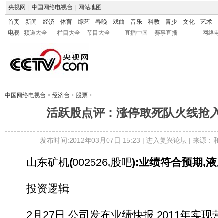
央视网
|
中国网络电视台
|
网站地图
首页
新闻
经济
体育
综艺
春晚
戏曲
音乐
科教
青少
文化
艺术
电视
频道大全
栏目大全
节目大全
直播中国
赛事直播
网络
中国网络电视台
>
经济台
>
股票
>
活跃股点评：涨停敢死队火线抢入
发布时间:2012年03月07日 15:23 |
进入复兴论坛
| 来源：
山东矿机
(
002526
,
股吧
):业绩符合预期,
投资逻辑
2月27日,公司发布业绩快报,2011年实现营