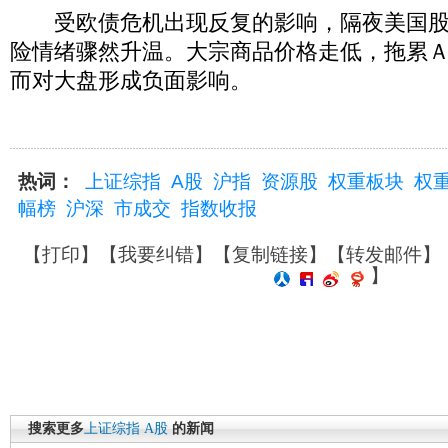
受欧债危机出现反复的影响，隔夜美国股
险情绪骤然升温。大宗商品价格走低，拖累
而对大盘形成负面影响。
热词：
上证综指
A股
沪指
资源股
权重板块
权
幅榜
沪深
市成交
指数收报
【
打印
】【
我要纠错
】【
复制链接
】【
转发邮件
】
】
搜索更多
上证综指
A股
的新闻