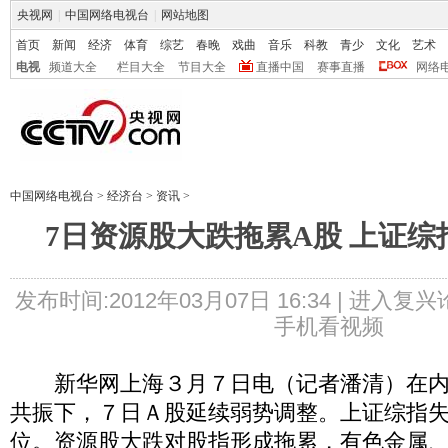
央视网
|
中国网络电视台
|
网站地图
首页
新闻
经济
体育
综艺
春晚
戏曲
音乐
科教
青少
文化
艺术
电视
频道大全
栏目大全
节目大全
直播中国
赛事直播
网络
中国网络电视台
>
经济台
>
资讯
>
7日资源股大跌拖累A股 上证综指
发布时间:2012年03月07日 16:34 |
进入复兴
手机看视频
新华网上海３月７日电（记者潘清）在内
共振下，７日Ａ股延续弱势调整。上证综指
位。资源股大跌对股指形成拖累，有色金属