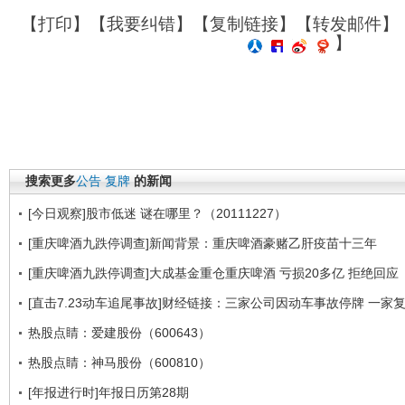
【
打印
】【
我要纠错
】【
复制链接
】【
转发邮件
】
】
搜索更多
公告
复牌
的新闻
[今日观察]股市低迷 谜在哪里？（20111227）
[重庆啤酒九跌停调查]新闻背景：重庆啤酒豪赌乙肝疫苗十三年
[重庆啤酒九跌停调查]大成基金重仓重庆啤酒 亏损20多亿 拒绝回应
[直击7.23动车追尾事故]财经链接：三家公司因动车事故停牌 一家
热股点睛：爱建股份（600643）
热股点睛：神马股份（600810）
[年报进行时]年报日历第28期