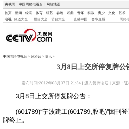
央视网
|
中国网络电视台
|
网站地图
首页
新闻
经济
体育
综艺
春晚
戏曲
音乐
科教
青少
文化
艺术
电视
频道大全
栏目大全
节目大全
直播中国
赛事直播
网络
中国网络电视台
>
经济台
>
资讯
>
3月8日上交所停复牌公
发布时间:2012年03月07日 21:34 |
进入复兴论坛
| 来源：证
3月8日上交所停复牌公告：
(601789)“宁波建工(601789,股吧)”因
牌终止。