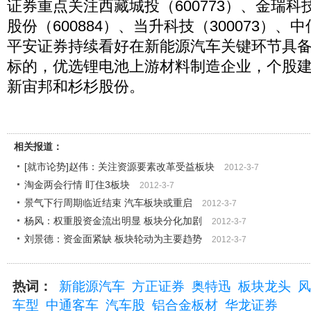
证券重点关注西藏城投（600773）、金瑞科技
股份（600884）、当升科技（300073）、中
平安证券持续看好在新能源汽车关键环节具
标的，优选锂电池上游材料制造企业，个股
新宙邦和杉杉股份。
相关报道：
[就市论势]赵伟：关注资源要素改革受益板块
2012-3-7
淘金两会行情 盯住3板块
2012-3-7
景气下行周期临近结束 汽车板块或重启
2012-3-7
杨风：权重股资金流出明显 板块分化加剧
2012-3-7
刘景德：资金面紧缺 板块轮动为主要趋势
2012-3-7
热词：
新能源汽车
方正证券
奥特迅
板块龙头
风
车型
中通客车
汽车股
铝合金板材
华龙证券