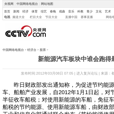
央视网
|
中国网络电视台
|
网站地图
首页
新闻
经济
体育
综艺
春晚
戏曲
音乐
科教
青少
文化
艺术
电视
频道大全
栏目大全
节目大全
直播中国
赛事直播
网络
中国网络电视台
>
经济台
>
股票
>
新能源汽车板块中谁会跑得
发布时间:2012年03月08日 07:05 |
进入复兴论坛
| 来源：
昨日财政部发出通知称，为促进节约能源
车、船舶产业发展，自2012年1月1日起，
半征收车船税；对使用新能源的车船，免征
船税的节约能源、使用新能源车船，由财政