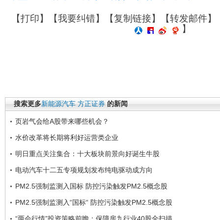
【
打印
】【
我要纠错
】【
复制链接
】【
转发邮件
】
】
搜索更多
新能源汽车
方正证券
的新闻
页岩气会给A股带来哪些机会？
水价改革将长期将利好运营类企业
明日重点关注集合：十大板块前景向好诞生牛股
电动汽车十二五专项规划发布纯电驱动成方向
PM2.5强制监测入国标 防控污染触发PM2.5概念股
PM2.5强制监测入“国标“ 防控污染触发PM2.5概念股
“两会行情”投资策略前瞻：保障房九行业40股全扫描